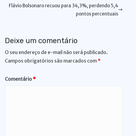
p
o
k
g
Flávio Bolsonaro recuou para 34,3%, perdendo 5,4
k
er
pontos percentuais
Deixe um comentário
O seu endereço de e-mail não será publicado.
Campos obrigatórios são marcados com
*
Comentário
*