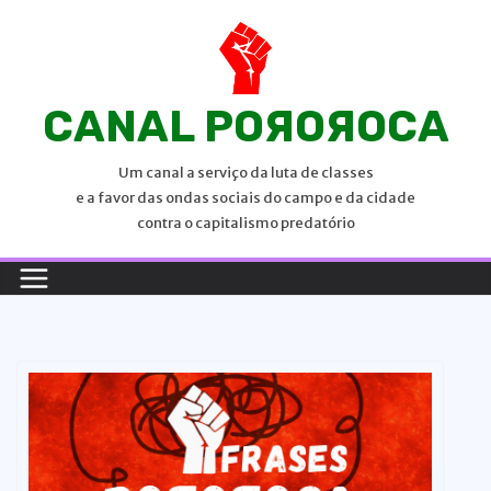
P
u
l
a
CANAL POЯOЯOCA
r
p
Um canal a serviço da luta de classes
a
e a favor das ondas sociais do campo e da cidade
r
contra o capitalismo predatório
a
o
c
o
n
t
e
ú
d