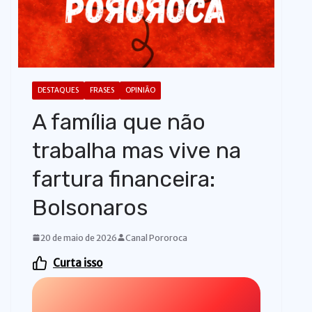
o
DESTAQUES
FRASES
OPINIÃO
A família que não
trabalha mas vive na
fartura financeira:
Bolsonaros
20 de maio de 2026
Canal Pororoca
Curta isso