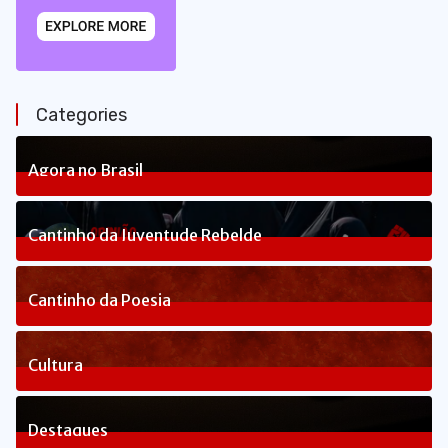
Categories
Agora no Brasil
238
Posts
Cantinho da Juventude Rebelde
3
Posts
Cantinho da Poesia
1
Posts
Cultura
82
Posts
Destaques