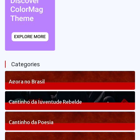
Categories
Agora no Brasil
236
Posts
Cantinho da Juventude Rebelde
3
Posts
Cantinho da Poesia
1
Posts