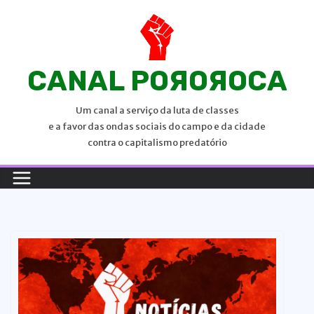
P
u
l
a
CANAL POЯOЯOCA
r
p
Um canal a serviço da luta de classes
a
e a favor das ondas sociais do campo e da cidade
r
contra o capitalismo predatório
a
o
c
o
n
t
e
ú
d