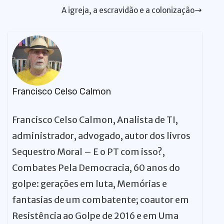
p
o
n
y
n
m
s
t
n
r
A igreja, a escravidão e a colonização
p
o
k
g
k
er
Francisco Celso Calmon
Francisco Celso Calmon, Analista de TI,
administrador, advogado, autor dos livros
Sequestro Moral – E o PT com isso?,
Combates Pela Democracia, 60 anos do
golpe: gerações em luta, Memórias e
fantasias de um combatente; coautor em
Resistência ao Golpe de 2016 e em Uma