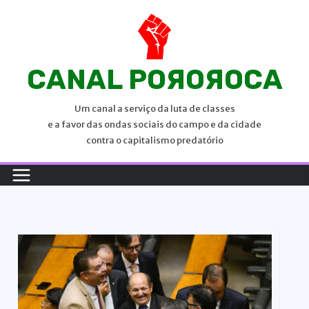
P
u
l
a
CANAL POЯOЯOCA
r
p
Um canal a serviço da luta de classes
a
e a favor das ondas sociais do campo e da cidade
r
contra o capitalismo predatório
a
o
c
o
n
t
e
ú
d