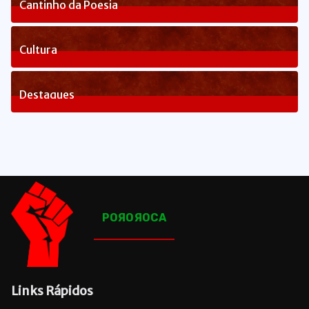
Cantinho da Poesia
1
Posts
Cultura
82
Posts
Destaques
1648
Posts
POЯOЯOCA
Links Rápidos