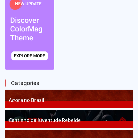
Categories
Agora no Brasil
236
Posts
Cantinho da Juventude Rebelde
3
Posts