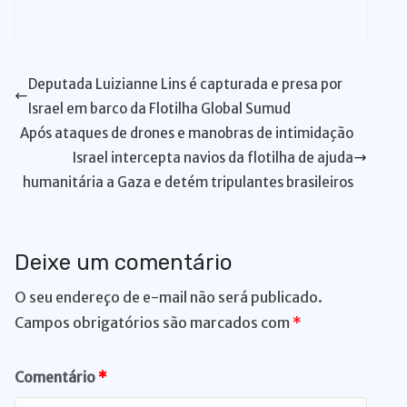
at
c
k
e
p
te
e
re
e
e
u
ri
m
m
h
s
e
e
s
y
re
gr
a
d
ss
m
n
ai
ai
ar
A
b
dI
k
Li
st
a
d
di
e
bl
t
l
l
e
Deputada Luizianne Lins é capturada e presa por
p
o
n
y
n
m
s
t
n
r
Israel em barco da Flotilha Global Sumud
p
o
k
g
Após ataques de drones e manobras de intimidação
k
er
Israel intercepta navios da flotilha de ajuda
humanitária a Gaza e detém tripulantes brasileiros
Deixe um comentário
O seu endereço de e-mail não será publicado.
Campos obrigatórios são marcados com
*
Comentário
*