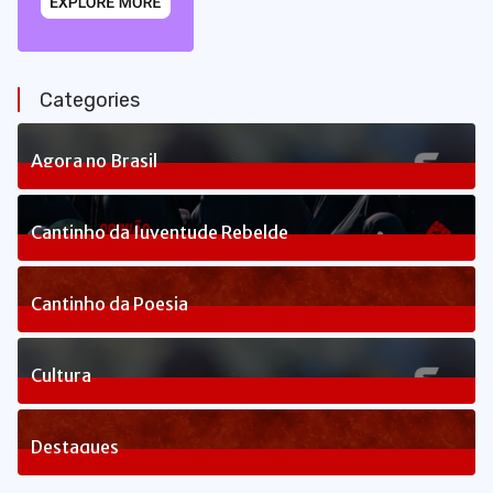
Categories
Agora no Brasil
240
Posts
Cantinho da Juventude Rebelde
3
Posts
Cantinho da Poesia
1
Posts
Cultura
83
Posts
Destaques
1660
Posts