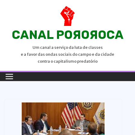
P
u
l
a
CANAL POЯOЯOCA
r
p
Um canal a serviço da luta de classes
a
e a favor das ondas sociais do campo e da cidade
r
contra o capitalismo predatório
a
o
c
o
n
t
e
ú
d