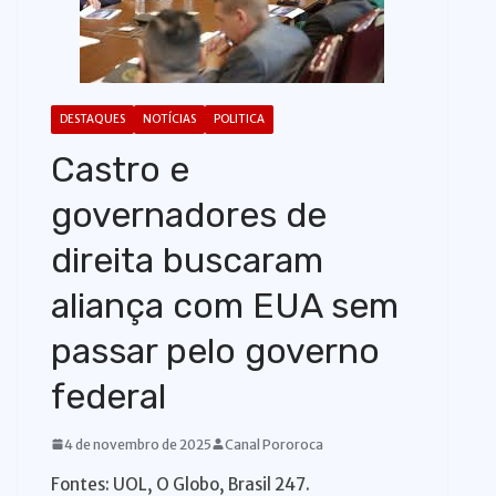
o
DESTAQUES
NOTÍCIAS
POLITICA
Castro e
governadores de
direita buscaram
aliança com EUA sem
passar pelo governo
federal
4 de novembro de 2025
Canal Pororoca
Fontes: UOL, O Globo, Brasil 247.