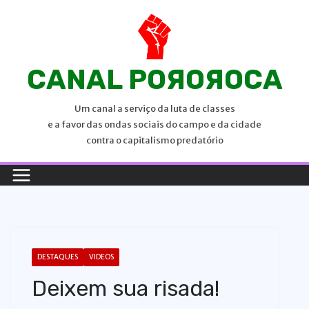
P
u
l
a
CANAL POЯOЯOCA
r
p
Um canal a serviço da luta de classes
a
e a favor das ondas sociais do campo e da cidade
r
contra o capitalismo predatório
a
o
c
o
n
t
DESTAQUES
VIDEOS
e
Deixem sua risada!
ú
d