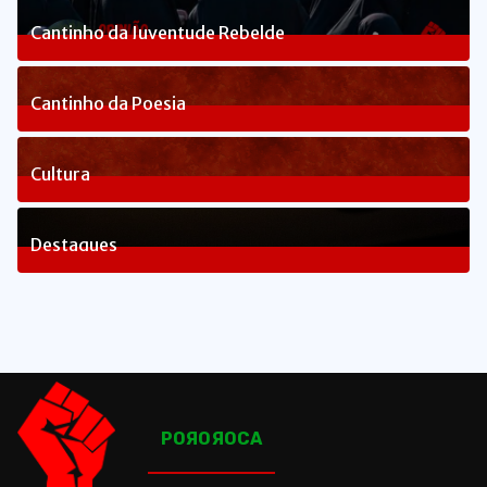
238
Posts
Cantinho da Juventude Rebelde
3
Posts
Cantinho da Poesia
1
Posts
Cultura
82
Posts
Destaques
1653
Posts
POЯOЯOCA