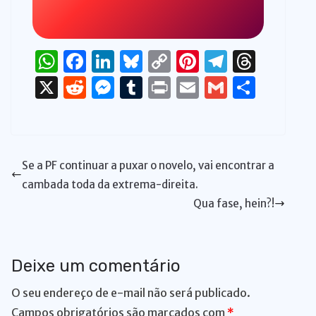
W
F
Li
Bl
C
Pi
T
T
h
a
n
u
o
n
el
h
X
R
M
T
P
E
G
S
at
c
k
e
p
te
e
re
e
e
u
ri
m
m
h
s
e
e
s
y
re
gr
a
d
ss
m
n
ai
ai
ar
A
b
dI
k
Li
st
a
d
di
e
bl
t
l
l
e
Se a PF continuar a puxar o novelo, vai encontrar a
p
o
n
y
n
m
s
t
n
r
cambada toda da extrema-direita.
p
o
k
g
Qua fase, hein?!
k
er
Deixe um comentário
O seu endereço de e-mail não será publicado.
Campos obrigatórios são marcados com
*