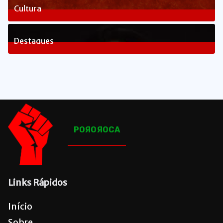
Cultura
82
Posts
Destaques
1656
Posts
POЯOЯOCA
Links Rápidos
Início
Sobre