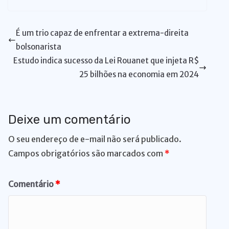
s
e
e
s
y
re
gr
a
d
ss
m
n
ai
ai
ar
A
b
dI
k
Li
st
a
d
di
e
bl
t
l
l
e
É um trio capaz de enfrentar a extrema-direita
p
o
n
y
n
m
s
t
n
r
bolsonarista
p
o
k
g
Estudo indica sucesso da Lei Rouanet que injeta R$
k
er
25 bilhões na economia em 2024
Deixe um comentário
O seu endereço de e-mail não será publicado.
Campos obrigatórios são marcados com
*
Comentário
*