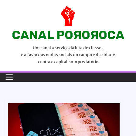
P
u
l
a
CANAL POЯOЯOCA
r
p
Um canal a serviço da luta de classes
a
e a favor das ondas sociais do campo e da cidade
r
contra o capitalismo predatório
a
o
c
o
n
t
e
ú
d