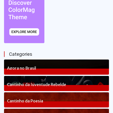
Categories
Agora no Brasil
238
Posts
Cantinho da Juventude Rebelde
3
Posts
Cantinho da Poesia
1
Posts