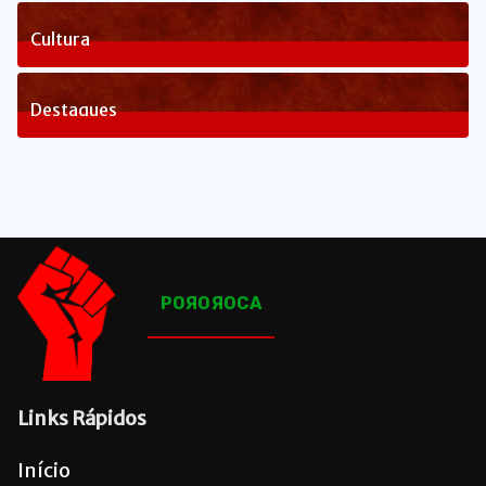
1
Posts
Cultura
82
Posts
Destaques
1648
Posts
POЯOЯOCA
Links Rápidos
Início