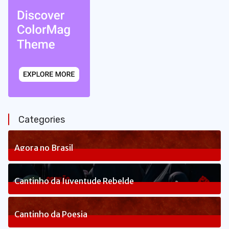
Categories
Agora no Brasil
236
Posts
Cantinho da Juventude Rebelde
3
Posts
Cantinho da Poesia