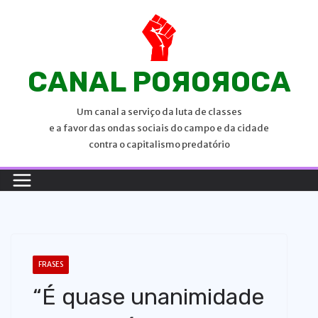
P
u
l
a
CANAL POЯOЯOCA
r
p
Um canal a serviço da luta de classes
a
e a favor das ondas sociais do campo e da cidade
r
contra o capitalismo predatório
a
o
c
o
n
t
FRASES
e
“É quase unanimidade
ú
d