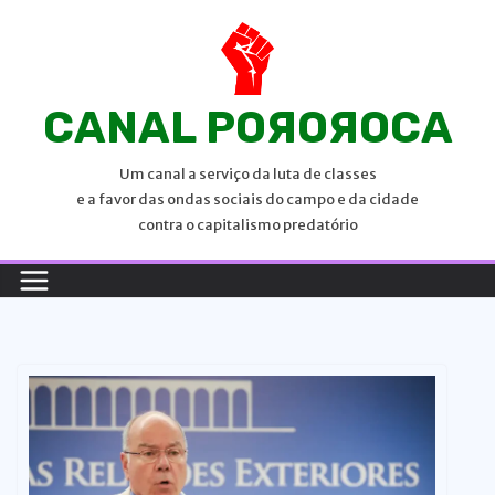
P
u
l
a
CANAL POЯOЯOCA
r
p
Um canal a serviço da luta de classes
a
e a favor das ondas sociais do campo e da cidade
r
contra o capitalismo predatório
a
o
c
o
n
t
e
ú
d