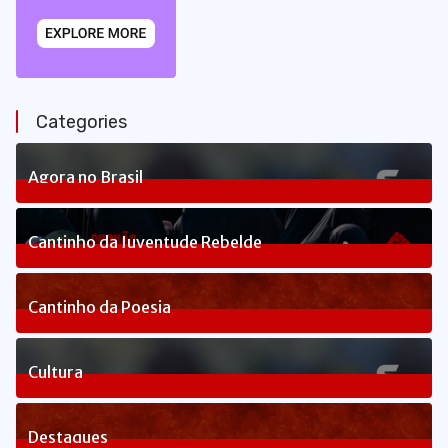
Categories
Agora no Brasil
240
Posts
Cantinho da Juventude Rebelde
3
Posts
Cantinho da Poesia
1
Posts
Cultura
83
Posts
Destaques