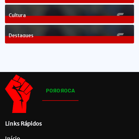
1
Posts
Cultura
83
Posts
Destaques
1658
Posts
POЯOЯOCA
Links Rápidos
Início