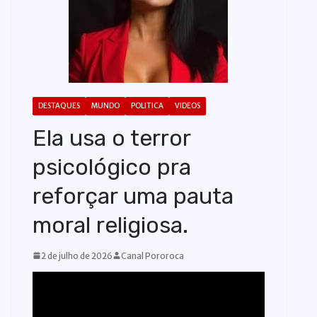
o
DESTAQUES
MUNDO
POLITICA
VIDEOS
Ela usa o terror
psicológico pra
reforçar uma pauta
moral religiosa.
2 de julho de 2026
Canal Pororoca