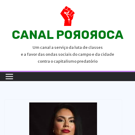
P
u
l
a
CANAL POЯOЯOCA
r
p
Um canal a serviço da luta de classes
a
e a favor das ondas sociais do campo e da cidade
r
contra o capitalismo predatório
a
o
c
o
n
t
e
ú
d