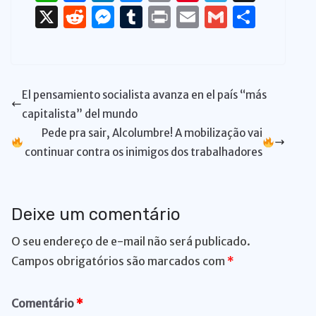
h
a
n
u
o
n
el
h
X
R
M
T
P
E
G
S
at
c
k
e
p
te
e
re
e
e
u
ri
m
m
h
s
e
e
s
y
re
gr
a
d
ss
m
n
ai
ai
ar
A
b
dI
k
Li
st
a
d
di
e
bl
t
l
l
e
El pensamiento socialista avanza en el país “más
p
o
n
y
n
m
s
t
n
r
capitalista” del mundo
p
o
k
g
Pede pra sair, Alcolumbre! A mobilização vai
k
er
continuar contra os inimigos dos trabalhadores
Deixe um comentário
O seu endereço de e-mail não será publicado.
Campos obrigatórios são marcados com
*
Comentário
*