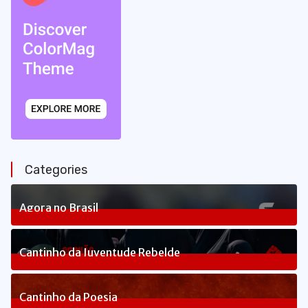
Categories
Agora no Brasil
240
Posts
Cantinho da Juventude Rebelde
3
Posts
Cantinho da Poesia