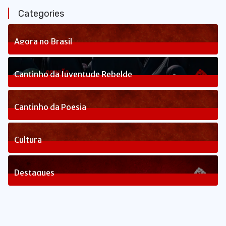
Categories
Agora no Brasil
236
Posts
Cantinho da Juventude Rebelde
3
Posts
Cantinho da Poesia
1
Posts
Cultura
82
Posts
Destaques
1650
Posts