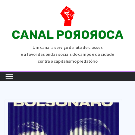
P
u
l
a
CANAL POЯOЯOCA
r
p
Um canal a serviço da luta de classes
a
e a favor das ondas sociais do campo e da cidade
r
contra o capitalismo predatório
a
o
c
o
n
t
e
ú
d