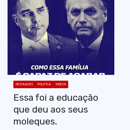
o
DESTAQUES
POLITICA
VIDEOS
Essa foi a educação
que deu aos seus
moleques.