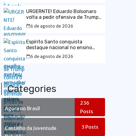
URGERNTE! Eduardo Bolsonaro
volta a pedir ofensiva de Trump
contra o Brasil e defende prisão
6 de agosto de 2026
de Lula em vídeo em inglês
Espírito Santo conquista
destaque nacional no ensino
médio e mostra que a educação
6 de agosto de 2026
pública é o caminho para o
desenvolvimento do Brasil
Categories
236
Agora no Brasil
Posts
3
Posts
Cantinho da Juventude