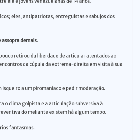
tre ele e jovens venezuelanas de 14 anos.
ricos; eles, antipatriotas, entreguistas e sabujos dos
 assopra demais.
 pouco retirou da liberdade de articular atentados ao
encontros da cúpula da extrema-direita em visita à sua
um isqueiro a um piromaníaco e pedir moderação.
 o clima golpista e a articulação subversiva à
preventiva do meliante existem há algum tempo.
rios fantasmas.