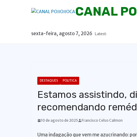
P
CANAL P
u
l
a
sexta-feira, agosto 7, 2026
Latest:
r
p
a
r
a
o
DESTAQUES
POLITICA
c
Estamos assistindo, d
o
n
recomendando remédi
t
e
10 de agosto de 2025
Francisco Celso Calmon
ú
Uma indagação que vem me azucrinando: por 
d