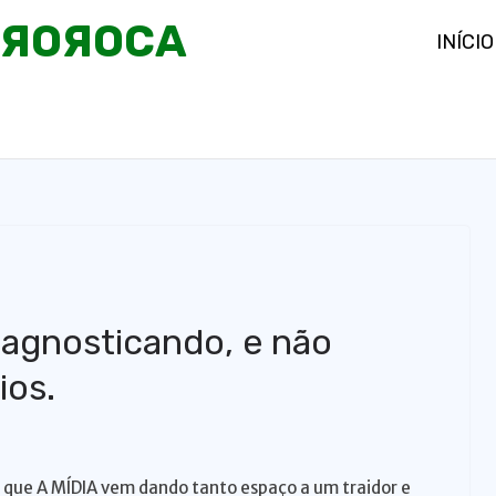
OЯOЯOCA
INÍCIO
iagnosticando, e não
os.
que A MÍDIA vem dando tanto espaço a um traidor e