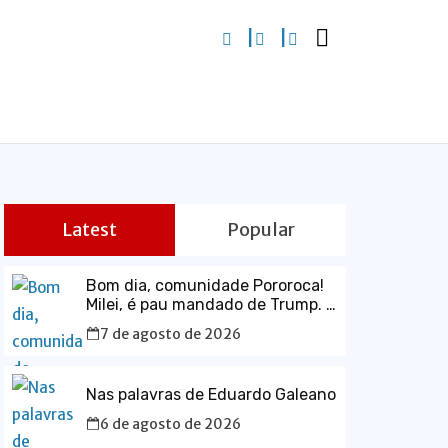
Latest
Popular
Bom dia, comunidade Pororoca!
Milei, é pau mandado de Trump. A
sociedade Argentina está a
7 de agosto de 2026
lastimar a escolha que fez, sem
saber que estava votando num
maluco sabujo dos EUA.
Nas palavras de Eduardo Galeano
6 de agosto de 2026