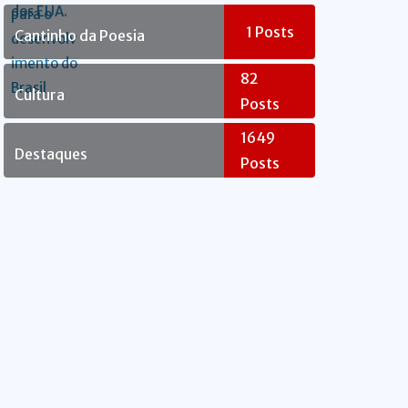
Rebelde
1
Posts
Cantinho da Poesia
82
Cultura
Posts
1649
Destaques
Posts