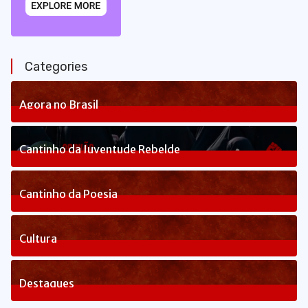
Categories
Agora no Brasil
236
Posts
Cantinho da Juventude Rebelde
3
Posts
Cantinho da Poesia
1
Posts
Cultura
82
Posts
Destaques