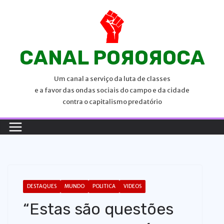
P
u
l
a
CANAL POЯOЯOCA
r
p
Um canal a serviço da luta de classes
a
e a favor das ondas sociais do campo e da cidade
r
contra o capitalismo predatório
a
o
c
o
n
t
DESTAQUES
MUNDO
POLITICA
VIDEOS
e
“Estas são questões
ú
d