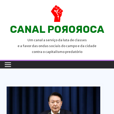
P
u
l
a
CANAL POЯOЯOCA
r
p
Um canal a serviço da luta de classes
a
e a favor das ondas sociais do campo e da cidade
r
contra o capitalismo predatório
a
o
c
o
n
t
e
ú
d