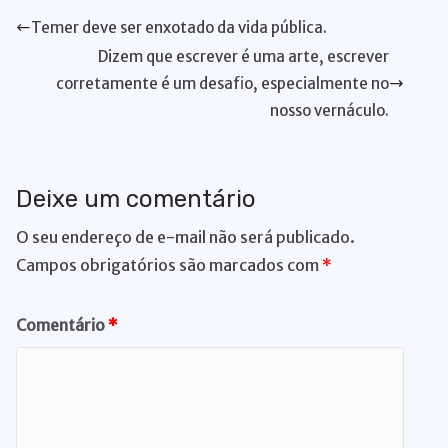
A
b
dI
k
Li
st
a
d
di
e
bl
t
l
l
e
Temer deve ser enxotado da vida pública.
p
o
n
y
n
m
s
t
n
r
Dizem que escrever é uma arte, escrever
p
o
k
g
corretamente é um desafio, especialmente no
k
er
nosso vernáculo.
Deixe um comentário
O seu endereço de e-mail não será publicado.
Campos obrigatórios são marcados com
*
Comentário
*