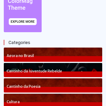
Categories
Agora no Brasil
236
Posts
Cantinho da Juventude Rebelde
3
Posts
Cantinho da Poesia
1
Posts
Cultura