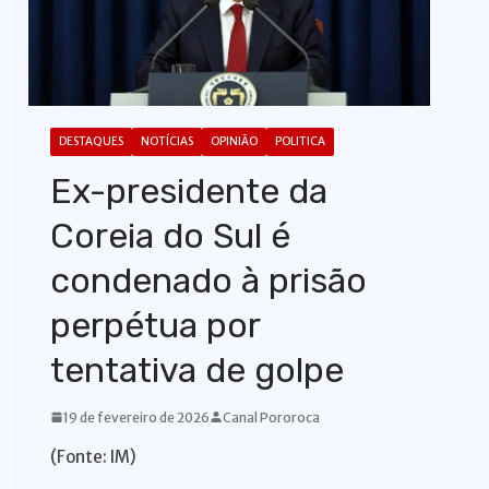
o
DESTAQUES
NOTÍCIAS
OPINIÃO
POLITICA
Ex-presidente da
Coreia do Sul é
condenado à prisão
perpétua por
tentativa de golpe
19 de fevereiro de 2026
Canal Pororoca
(Fonte: IM)