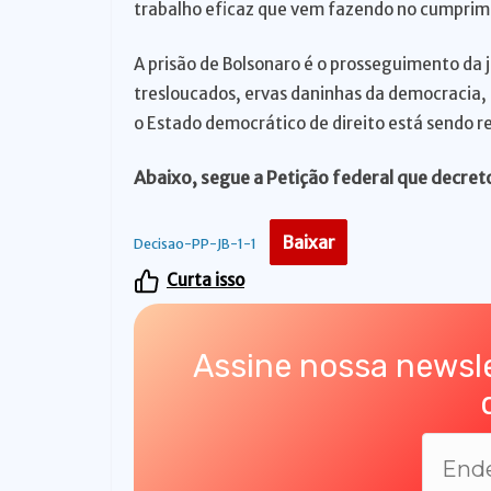
trabalho eficaz que vem fazendo no cumprim
o
A prisão de Bolsonaro é o prosseguimento da j
tresloucados, ervas daninhas da democracia,
o Estado democrático de direito está sendo r
Abaixo, segue a Petição federal que decret
Baixar
Decisao-PP-JB-1-1
Curta isso
Assine nossa newsle