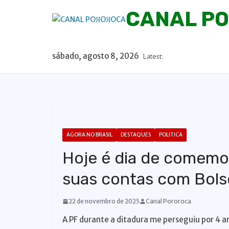
P
CANAL P
u
l
a
sábado, agosto 8, 2026
Latest:
r
p
a
r
a
o
AGORA NO BRASIL
DESTAQUES
POLITICA
c
Hoje é dia de comemor
o
n
suas contas com Bol
t
e
22 de novembro de 2025
Canal Pororoca
ú
A PF durante a ditadura me perseguiu por 4 a
d