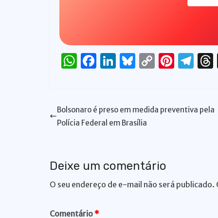
W
F
Li
Bl
C
Pi
T
h
a
n
u
o
n
el
at
c
k
e
p
te
e
s
e
e
s
y
re
gr
Bolsonaro é preso em medida preventiva pela
A
b
dI
k
Li
st
a
Polícia Federal em Brasília
p
o
n
y
n
m
p
o
k
Deixe um comentário
k
O seu endereço de e-mail não será publicado.
Comentário
*