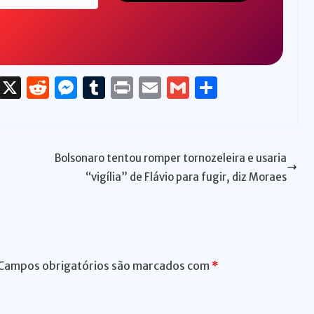
T
X
R
M
T
P
E
G
S
h
e
e
u
ri
m
m
h
re
d
ss
m
n
ai
ai
ar
a
di
e
bl
t
l
l
e
Bolsonaro tentou romper tornozeleira e usaria
d
t
n
r
“vigília” de Flávio para fugir, diz Moraes
s
g
er
Campos obrigatórios são marcados com
*