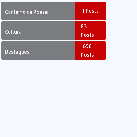
Rebelde
1
Posts
Cantinho da Poesia
83
Cultura
Posts
1658
Destaques
Posts