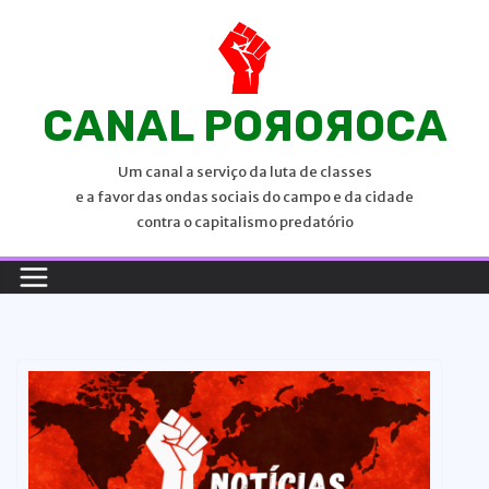
P
u
l
a
CANAL POЯOЯOCA
r
p
Um canal a serviço da luta de classes
a
e a favor das ondas sociais do campo e da cidade
r
contra o capitalismo predatório
a
o
c
o
n
t
e
ú
d