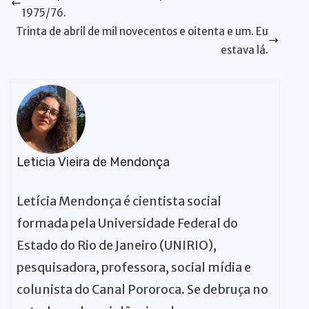
p
o
n
y
n
m
s
t
n
r
1975/76.
p
o
k
g
Trinta de abril de mil novecentos e oitenta e um. Eu
k
er
estava lá.
Leticia Vieira de Mendonça
Letícia Mendonça é cientista social
formada pela Universidade Federal do
Estado do Rio de Janeiro (UNIRIO),
pesquisadora, professora, social mídia e
colunista do Canal Pororoca. Se debruça no