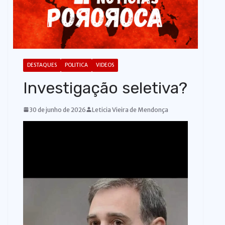
o
DESTAQUES
POLITICA
VIDEOS
Investigação seletiva?
30 de junho de 2026
Leticia Vieira de Mendonça