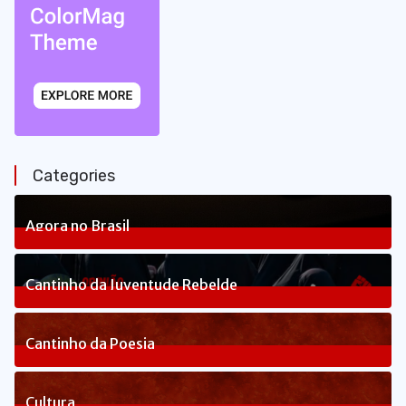
Categories
Agora no Brasil
238
Posts
Cantinho da Juventude Rebelde
3
Posts
Cantinho da Poesia
1
Posts
Cultura