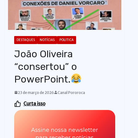
o
DESTAQUES
NOTÍCIAS
POLITICA
João Oliveira
“consertou” o
PowerPoint.
23 de março de 2026
Canal Pororoca
Curta isso
Assine nossa newsletter
para receber notícias