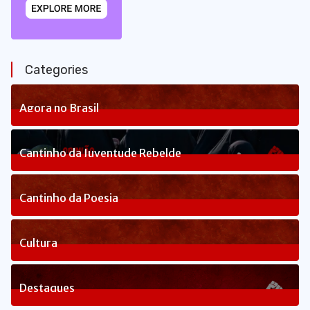
Categories
Agora no Brasil
236
Posts
Cantinho da Juventude Rebelde
3
Posts
Cantinho da Poesia
1
Posts
Cultura
82
Posts
Destaques