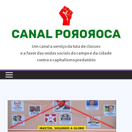
P
u
l
a
CANAL POЯOЯOCA
r
p
Um canal a serviço da luta de classes
a
e a favor das ondas sociais do campo e da cidade
r
contra o capitalismo predatório
a
o
c
o
n
t
e
ú
d