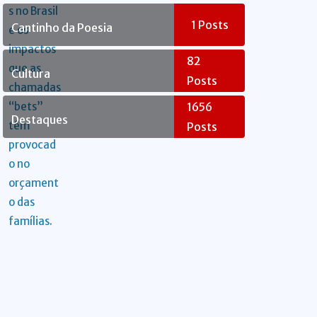
Rebelde
1
Posts
Cantinho da Poesia
82
Cultura
Posts
1656
Destaques
Posts