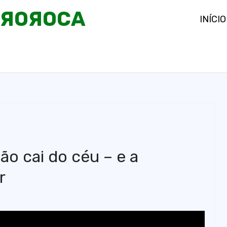
OЯOЯOCA
INÍCIO
ão cai do céu – e a
r