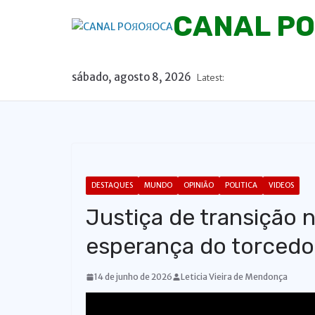
P
CANAL P
u
l
a
sábado, agosto 8, 2026
Latest:
r
p
a
r
a
o
DESTAQUES
MUNDO
OPINIÃO
POLITICA
VIDEOS
c
Justiça de transição n
o
n
esperança do torcedo
t
e
14 de junho de 2026
Leticia Vieira de Mendonça
ú
d