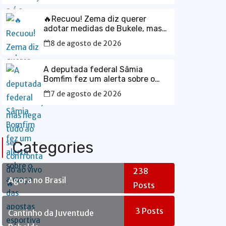
🔥Recuou! Zema diz querer
adotar medidas de Bukele, mas
nega tudo ao ser confrontado ao
8 de agosto de 2026
vivo🔥
A deputada federal Sâmia
Bomfim fez um alerta sobre o
avanço das apostas esportivas
7 de agosto de 2026
no Brasil e os impactos que as
chamadas “bets” têm provocado
no orçamento das famílias.
Categories
238
Agora no Brasil
Posts
3
Posts
Cantinho da Juventude