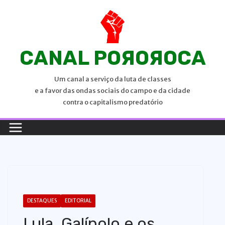
P
u
l
a
CANAL POЯOЯOCA
r
p
Um canal a serviço da luta de classes
a
e a favor das ondas sociais do campo e da cidade
r
contra o capitalismo predatório
a
o
c
o
n
t
e
DESTAQUES
EDITORIAL
ú
Lula, Galípolo e os
d