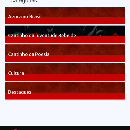
Categories
Agora no Brasil
236
Posts
Cantinho da Juventude Rebelde
3
Posts
Cantinho da Poesia
1
Posts
Cultura
82
Posts
Destaques
1648
Posts