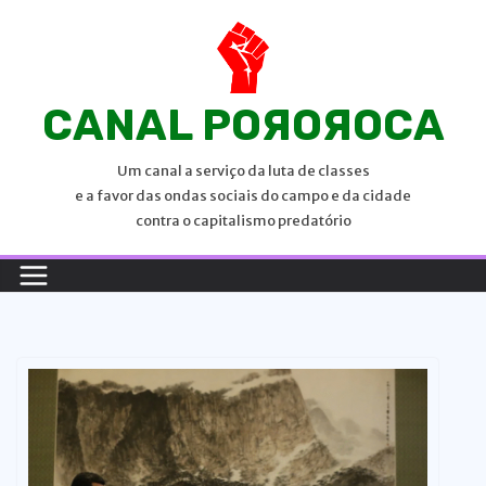
P
u
l
a
CANAL POЯOЯOCA
r
p
Um canal a serviço da luta de classes
a
e a favor das ondas sociais do campo e da cidade
r
contra o capitalismo predatório
a
o
c
o
n
t
e
ú
d