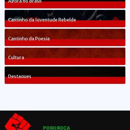
Agora no Brasil
238
Posts
Cantinho da Juventude Rebelde
3
Posts
Cantinho da Poesia
1
Posts
Cultura
82
Posts
Destaques
1653
Posts
POЯOЯOCA