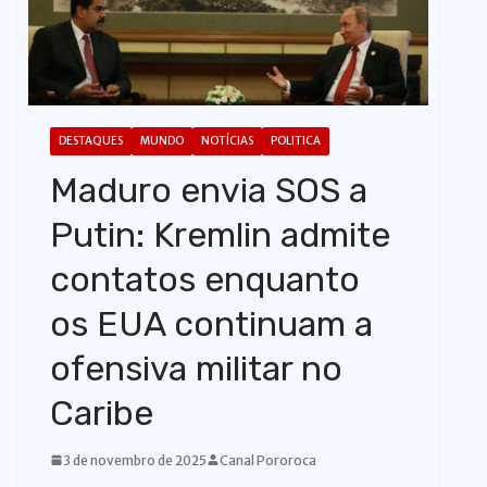
o
DESTAQUES
MUNDO
NOTÍCIAS
POLITICA
Maduro envia SOS a
Putin: Kremlin admite
contatos enquanto
os EUA continuam a
ofensiva militar no
Caribe
3 de novembro de 2025
Canal Pororoca