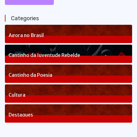
Categories
Agora no Brasil
236
Posts
Cantinho da Juventude Rebelde
3
Posts
Cantinho da Poesia
1
Posts
Cultura
82
Posts
Destaques
1648
Posts