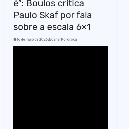
é”: Boulos critica
o
Paulo Skaf por fala
sobre a escala 6×1
16 de maio de 2026
Canal Pororoca