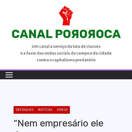
P
u
l
a
CANAL POЯOЯOCA
r
p
Um canal a serviço da luta de classes
a
e a favor das ondas sociais do campo e da cidade
r
contra o capitalismo predatório
a
o
c
o
n
t
DESTAQUES
NOTÍCIAS
VIDEOS
e
“Nem empresário ele
ú
d