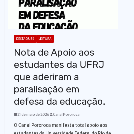
o
DESTAQUES
LEITURA
Nota de Apoio aos
estudantes da UFRJ
que aderiram a
paralisação em
defesa da educação.
21 de maio de 2026
Canal Pororoca
O Canal Pororoca manifesta total apoio aos
estudantes da Universidade Federal do Rio de