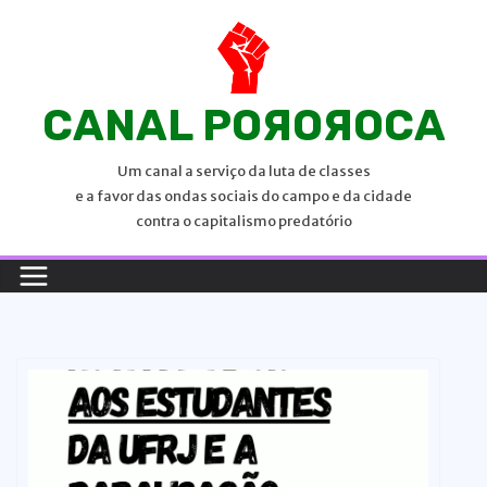
P
u
l
a
CANAL POЯOЯOCA
r
p
Um canal a serviço da luta de classes
a
e a favor das ondas sociais do campo e da cidade
r
contra o capitalismo predatório
a
o
c
o
n
t
e
ú
d