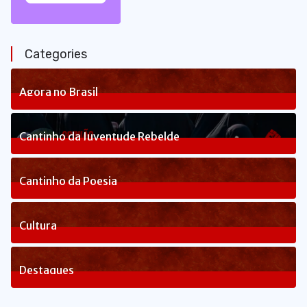
Categories
Agora no Brasil
236
Posts
Cantinho da Juventude Rebelde
3
Posts
Cantinho da Poesia
1
Posts
Cultura
82
Posts
Destaques
1648
Posts