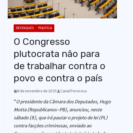
o
DESTAQUES
POLITICA
O Congresso
plutocrata não para
de trabalhar contra o
povo e contra o país
8 de novembro de 2025
Canal Pororoca
“
O presidente da Câmara dos Deputados, Hugo
Motta (Republicanos-PB), anunciou, neste
sábado (8), que irá pautar o projeto de lei (PL)
contra facções criminosas, enviado ao