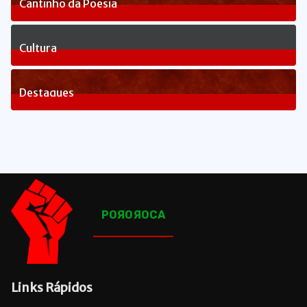
Cantinho da Poesia
1
Posts
Cultura
81
Posts
Destaques
1641
Posts
POЯOЯOCA
Links Rápidos