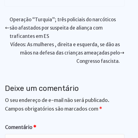
s
e
e
s
y
re
gr
a
d
ss
m
n
ai
ai
ar
A
b
dI
k
Li
st
a
d
di
e
bl
t
l
l
e
Operação “Turquia”; três policiais do narcóticos
p
o
n
y
n
m
s
t
n
r
são afastados por suspeita de aliança com
p
o
k
g
traficantes em ES
k
er
Vídeos: As mulheres , direita e esquerda, se dão as
mãos na defesa das crianças ameaçadas pelo
Congresso fascista.
Deixe um comentário
O seu endereço de e-mail não será publicado.
Campos obrigatórios são marcados com
*
Comentário
*