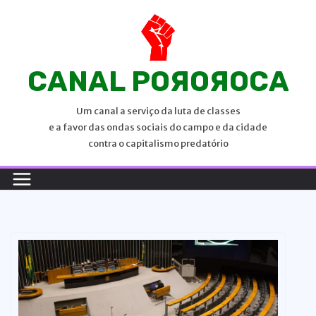
P
u
l
a
CANAL POЯOЯOCA
r
p
Um canal a serviço da luta de classes
a
e a favor das ondas sociais do campo e da cidade
r
contra o capitalismo predatório
a
o
c
o
n
t
e
ú
d