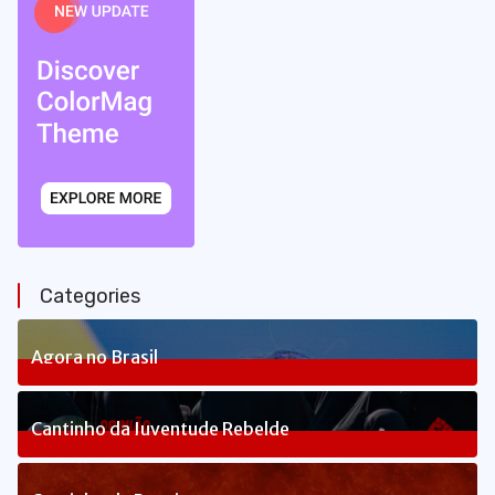
Categories
Agora no Brasil
234
Posts
Cantinho da Juventude Rebelde
3
Posts