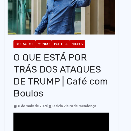
o
DESTAQUES
MUNDO
POLITICA
VIDEOS
O QUE ESTÁ POR
TRÁS DOS ATAQUES
DE TRUMP | Café com
Boulos
31 de maio de 2026
Leticia Vieira de Mendonça