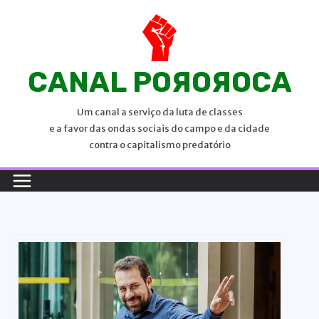
P
u
l
a
CANAL POЯOЯOCA
r
p
Um canal a serviço da luta de classes
a
e a favor das ondas sociais do campo e da cidade
r
contra o capitalismo predatório
a
o
c
o
n
t
e
ú
d