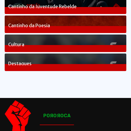
Cantinho da Juventude Rebelde
3
Posts
Cantinho da Poesia
1
Posts
Cultura
83
Posts
Destaques
1658
Posts
POЯOЯOCA