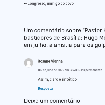
s
e
e
s
y
re
gr
Congresso, inimigo do povo
A
b
dI
k
Li
st
a
p
o
n
y
n
m
p
o
k
Um comentário sobre “
Pastor 
k
bastidores de Brasília: Hugo 
em julho, a anistia para os gol
Rosane Vianna
7 de julho de 2025 em 14:48
Link permanente
Assim, claro e sintético!
Resposta
Deixe um comentário