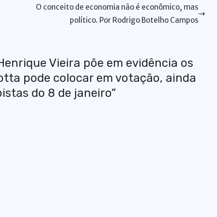
a
di
e
bl
t
l
l
e
O conceito de economia não é econômico, mas
d
t
n
r
político. Por Rodrigo Botelho Campos
s
g
er
Henrique Vieira põe em evidência os
Motta pode colocar em votação, ainda
pistas do 8 de janeiro
”