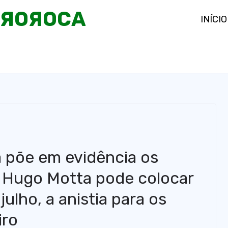
OЯOЯOCA
INÍCIO
a põe em evidência os
a: Hugo Motta pode colocar
ulho, a anistia para os
iro