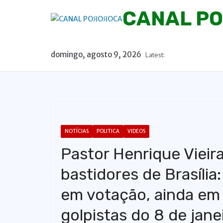
P
CANAL P
u
l
a
domingo, agosto 9, 2026
Latest:
r
p
a
r
a
o
NOTÍCIAS
POLITICA
VIDEOS
c
Pastor Henrique Vieir
o
n
bastidores de Brasíli
t
em votação, ainda em j
e
ú
golpistas do 8 de jane
d