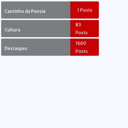
Rebelde
1
Posts
Cantinho da Poesia
83
Cultura
Posts
1660
Destaques
Posts