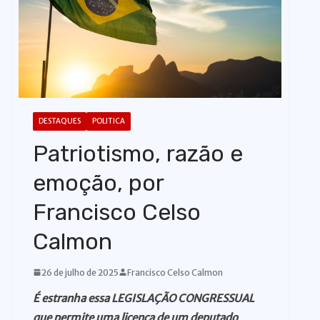
o
DESTAQUES
POLITICA
Patriotismo, razão e
emoção, por
Francisco Celso
Calmon
26 de julho de 2025
Francisco Celso Calmon
É estranha essa LEGISLAÇÃO CONGRESSUAL
que permite uma licença de um deputado