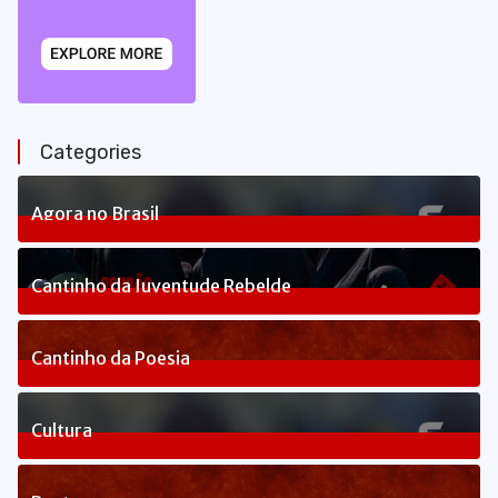
Categories
Agora no Brasil
240
Posts
Cantinho da Juventude Rebelde
3
Posts
Cantinho da Poesia
1
Posts
Cultura
83
Posts