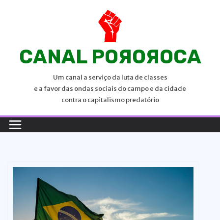
P
u
l
a
CANAL POЯOЯOCA
r
p
Um canal a serviço da luta de classes
a
e a favor das ondas sociais do campo e da cidade
r
contra o capitalismo predatório
a
o
c
o
n
t
e
ú
d