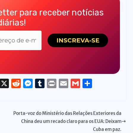
tter para receber notícias
diárias!
T
X
R
M
T
P
E
G
S
h
e
e
u
ri
m
m
h
re
d
ss
m
n
ai
ai
ar
a
di
e
bl
t
l
l
e
Porta-voz do Ministério das Relações Exteriores da
d
t
n
r
China deu um recado claro para os EUA: Deixam
s
g
Cuba em paz.