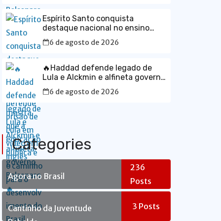
Espírito Santo conquista
destaque nacional no ensino
médio e mostra que a educação
6 de agosto de 2026
pública é o caminho para o
desenvolvimento do Brasil
🔥Haddad defende legado de
Lula e Alckmin e alfineta governo
Bolsonaro🔥
6 de agosto de 2026
Categories
236
Agora no Brasil
Posts
3
Posts
Cantinho da Juventude