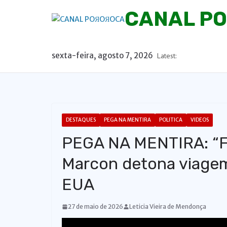
P
CANAL P
u
l
a
sexta-feira, agosto 7, 2026
Latest:
r
p
a
r
a
DESTAQUES
PEGA NA MENTIRA
POLITICA
VIDEOS
o
PEGA NA MENTIRA: “Fo
c
o
Marcon detona viagem
n
EUA
t
e
27 de maio de 2026
Leticia Vieira de Mendonça
ú
d