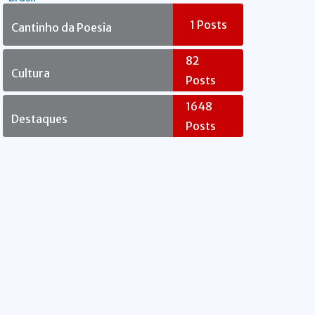
Rebelde
1
Posts
Cantinho da Poesia
82
Cultura
Posts
1648
Destaques
Posts