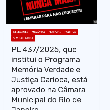
o
DESTAQUES
MEMÓRIAS
NOTÍCIAS
POLITICA
SEM CATEGORIA
PL 437/2025, que
institui o Programa
Memória Verdade e
Justiça Carioca, está
aprovado na Câmara
Municipal do Rio de
Janeiro