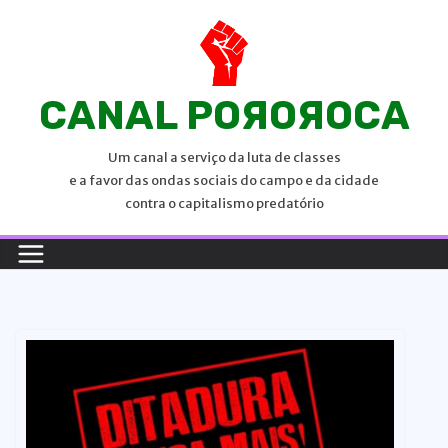
P
u
l
a
CANAL POЯOЯOCA
r
p
Um canal a serviço da luta de classes
a
e a favor das ondas sociais do campo e da cidade
r
contra o capitalismo predatório
a
o
c
o
n
t
e
ú
d