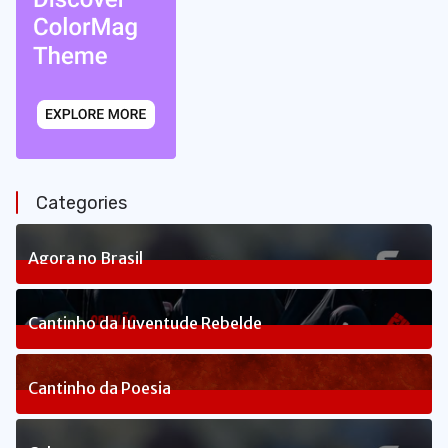
Categories
Agora no Brasil
240
Posts
Cantinho da Juventude Rebelde
3
Posts
Cantinho da Poesia
1
Posts