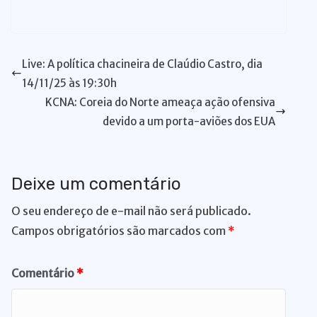
at
c
k
e
p
te
e
re
e
e
u
ri
m
m
h
s
e
e
s
y
re
gr
a
d
ss
m
n
ai
ai
ar
A
b
dI
k
Li
st
a
d
di
e
bl
t
l
l
e
Live: A política chacineira de Claúdio Castro, dia
p
o
n
y
n
m
s
t
n
r
14/11/25 às 19:30h
p
o
k
g
KCNA: Coreia do Norte ameaça ação ofensiva
k
er
devido a um porta-aviões dos EUA
Deixe um comentário
O seu endereço de e-mail não será publicado.
Campos obrigatórios são marcados com
*
Comentário
*