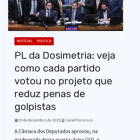
o
NOTÍCIAS
POLITICA
PL da Dosimetria: veja
como cada partido
votou no projeto que
reduz penas de
golpistas
10 de dezembro de 2025
Canal Pororoca
A Câmara dos Deputados aprovou, na
madrugada desta quarta-feira (10), o