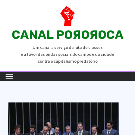
P
u
l
a
CANAL POЯOЯOCA
r
p
Um canal a serviço da luta de classes
a
e a favor das ondas sociais do campo e da cidade
r
contra o capitalismo predatório
a
o
c
o
n
t
e
ú
d