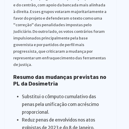
e do centrão, com apoio da bancada mais alinhada
à direita. Esses grupos votaram majoritariamente a
favor do projeto e defenderam o texto como uma
“correção” das penalidades impostas pelo
Judiciário. Do outro lado, os votos contrários foram
impulsionados principalmente pela base
governista e por partidos de perfil mais
progressista, que criticaram a mudança por
representar um enfraquecimento das ferramentas
de justiça.
Resumo das mudanças previstas no
PL da Dosimetria
Substitui o cômputo cumulativo das
penas pela unificação com acréscimo
proporcional.
Reduz penas de envolvidos nos atos
golpistas de 2023 e do 8 de Janeiro.