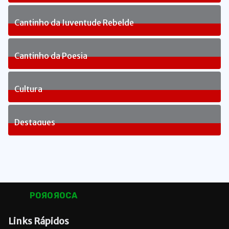
238
Posts
Cantinho da Juventude Rebelde
3
Posts
Cantinho da Poesia
1
Posts
Cultura
82
Posts
Destaques
1653
Posts
POЯOЯOCA
Links Rápidos