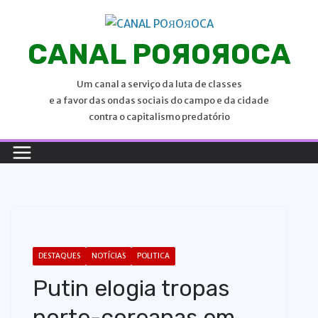
P
u
CANAL POЯOЯOCA
l
a
Um canal a serviço da luta de classes
r
e a favor das ondas sociais do campo e da cidade
p
contra o capitalismo predatório
a
r
a
o
c
o
n
t
DESTAQUES
NOTÍCIAS
POLITICA
e
Putin elogia tropas
ú
norte-coreanas em
d