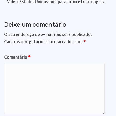
g
Vídeo: Estados Unidos quer parar o pix e Lula reage
k
er
Deixe um comentário
O seu endereço de e-mail não será publicado.
Campos obrigatórios são marcados com
*
Comentário
*