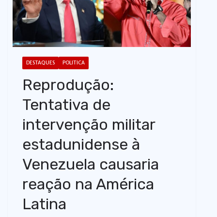
o
DESTAQUES
POLITICA
Reprodução:
Tentativa de
intervenção militar
estadunidense à
Venezuela causaria
reação na América
Latina