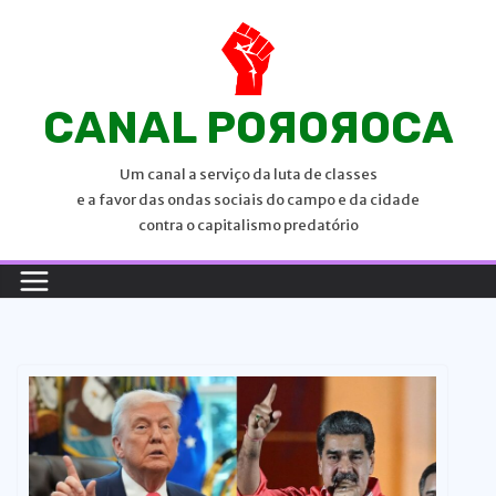
P
u
l
a
CANAL POЯOЯOCA
r
p
Um canal a serviço da luta de classes
a
e a favor das ondas sociais do campo e da cidade
r
contra o capitalismo predatório
a
o
c
o
n
t
e
ú
d