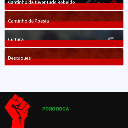
Cantinho da Juventude Rebelde
3
Posts
Cantinho da Poesia
1
Posts
Cultura
83
Posts
Destaques
1660
Posts
POЯOЯOCA