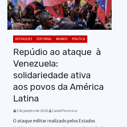
o
DESTAQUES
EDITORIAL
MUNDO
POLITICA
Repúdio ao ataque à
Venezuela:
solidariedade ativa
aos povos da América
Latina
3 de janeiro de 2026
Canal Pororoca
O ataque militar realizado pelos Estados