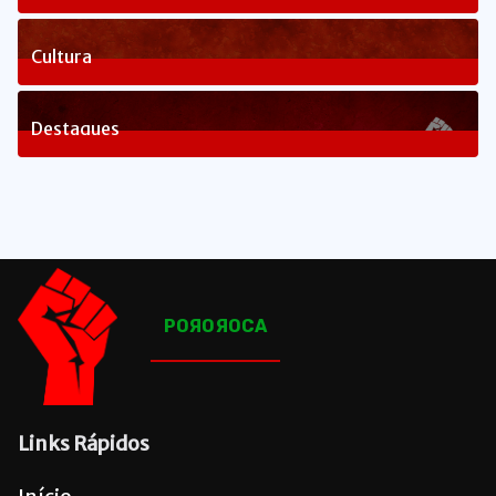
1
Posts
Cultura
82
Posts
Destaques
1650
Posts
POЯOЯOCA
Links Rápidos