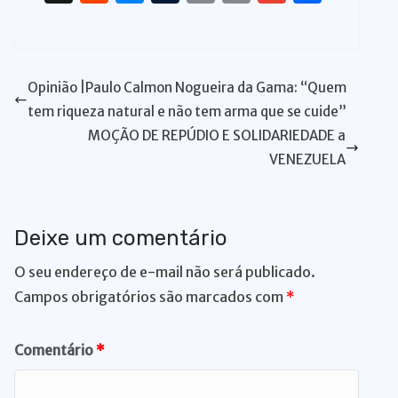
at
c
k
e
p
te
e
re
e
e
u
ri
m
m
h
s
e
e
s
y
re
gr
a
d
ss
m
n
ai
ai
ar
A
b
dI
k
Li
st
a
d
di
e
bl
t
l
l
e
Opinião |Paulo Calmon Nogueira da Gama: “Quem
p
o
n
y
n
m
s
t
n
r
tem riqueza natural e não tem arma que se cuide”
p
o
k
g
MOÇÃO DE REPÚDIO E SOLIDARIEDADE a
k
er
VENEZUELA
Deixe um comentário
O seu endereço de e-mail não será publicado.
Campos obrigatórios são marcados com
*
Comentário
*