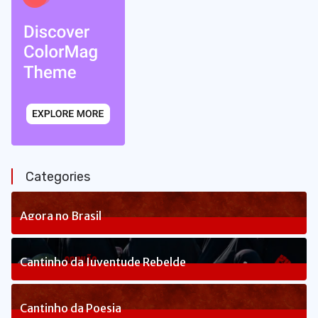
Categories
Agora no Brasil
236
Posts
Cantinho da Juventude Rebelde
3
Posts
Cantinho da Poesia