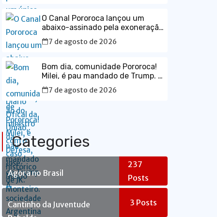
histórico de JK.
O Canal Pororoca lançou um
abaixo-assinado pela exoneração
do ministro da Defesa, José
7 de agosto de 2026
Mucio Monteiro.
Bom dia, comunidade Pororoca!
Milei, é pau mandado de Trump. A
sociedade Argentina está a
7 de agosto de 2026
lastimar a escolha que fez, sem
saber que estava votando num
maluco sabujo dos EUA.
Categories
237
Agora no Brasil
Posts
3
Posts
Cantinho da Juventude