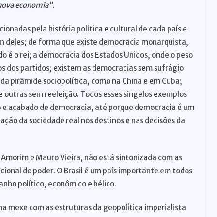
 nova economia”.
onadas pela história política e cultural de cada país e
um deles; de forma que existe democracia monarquista,
do é o rei; a democracia dos Estados Unidos, onde o peso
dos dos partidos; existem as democracias sem sufrágio
da pirâmide sociopolítica, como na China e em Cuba;
e outras sem reeleição. Todos esses singelos exemplos
o e acabado de democracia, até porque democracia é um
ção da sociedade real nos destinos e nas decisões da
l, Amorim e Mauro Vieira, não está sintonizada com as
ional do poder. O Brasil é um país importante em todos
nho político, econômico e bélico.
ana mexe com as estruturas da geopolítica imperialista