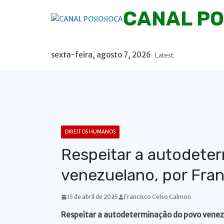
P
CANAL P
u
l
a
sexta-feira, agosto 7, 2026
Latest:
r
p
a
r
a
o
DIREITOS HUMANOS
c
Respeitar a autodete
o
n
venezuelano, por Fra
t
e
15 de abril de 2025
Francisco Celso Calmon
ú
Respeitar a autodeterminação do povo vene
d