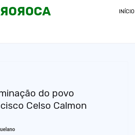
OЯOЯOCA
INÍCIO
rminação do povo
ncisco Celso Calmon
zuelano