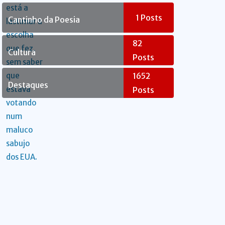
Rebelde
1
Posts
Cantinho da Poesia
82
Cultura
Posts
1652
Destaques
Posts