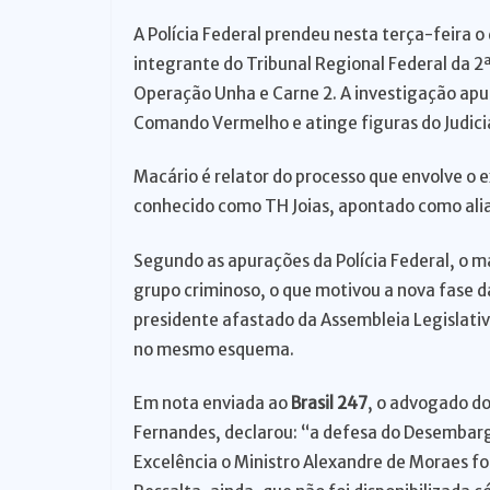
o
A Polícia Federal prendeu nesta terça-feira 
integrante do Tribunal Regional Federal da
Operação Unha e Carne 2. A investigação apur
Comando Vermelho e atinge figuras do Judiciá
Macário é relator do processo que envolve o
conhecido como TH Joias, apontado como alia
Segundo as apurações da Polícia Federal, o m
grupo criminoso, o que motivou a nova fase 
presidente afastado da Assembleia Legislativa
no mesmo esquema.
Em nota enviada ao
Brasil 247
, o advogado d
Fernandes, declarou: “a defesa do Desembarg
Excelência o Ministro Alexandre de Moraes fo