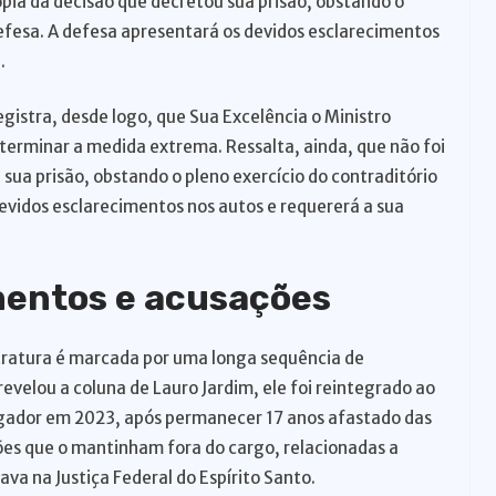
cópia da decisão que decretou sua prisão, obstando o
defesa. A defesa apresentará os devidos esclarecimentos
.
istra, desde logo, que Sua Excelência o Ministro
eterminar a medida extrema. Ressalta, ainda, que não foi
 sua prisão, obstando o pleno exercício do contraditório
evidos esclarecimentos nos autos e requererá a sua
mentos e acusações
stratura é marcada por uma longa sequência de
evelou a coluna de Lauro Jardim, ele foi reintegrado ao
rgador em 2023, após permanecer 17 anos afastado das
ões que o mantinham fora do cargo, relacionadas a
a na Justiça Federal do Espírito Santo.