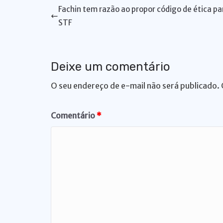
s
e
e
s
y
re
gr
Fachin tem razão ao propor código de ética pa
A
b
dI
k
Li
st
a
STF
p
o
n
y
n
m
p
o
k
Deixe um comentário
k
O seu endereço de e-mail não será publicado.
Comentário
*