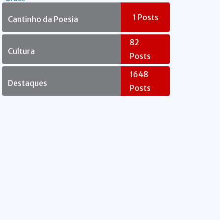
Rebelde
1
Posts
Cantinho da Poesia
82
Cultura
Posts
1648
Destaques
Posts