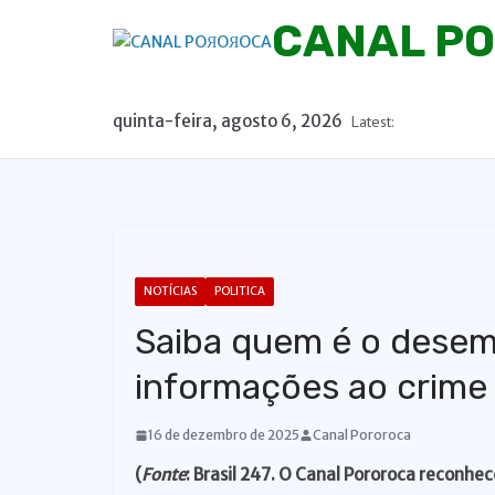
P
CANAL P
u
l
a
quinta-feira, agosto 6, 2026
Latest:
r
p
a
r
a
o
NOTÍCIAS
POLITICA
c
Saiba quem é o desem
o
n
informações ao crime
t
e
16 de dezembro de 2025
Canal Pororoca
ú
(
Fonte
: Brasil 247. O Canal Pororoca reconhec
d