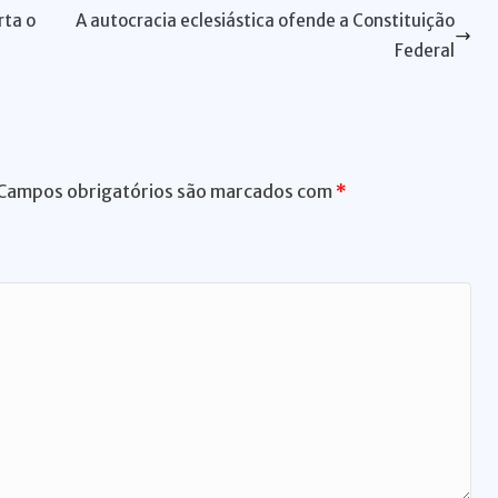
a
di
e
bl
t
l
l
e
rta o
A autocracia eclesiástica ofende a Constituição
d
t
n
r
Federal
s
g
er
Campos obrigatórios são marcados com
*