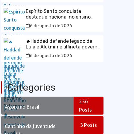
Espírito Santo conquista
destaque nacional no ensino
médio e mostra que a educação
6 de agosto de 2026
pública é o caminho para o
desenvolvimento do Brasil
🔥Haddad defende legado de
Lula e Alckmin e alfineta governo
Bolsonaro🔥
6 de agosto de 2026
Categories
236
Agora no Brasil
Posts
3
Posts
Cantinho da Juventude