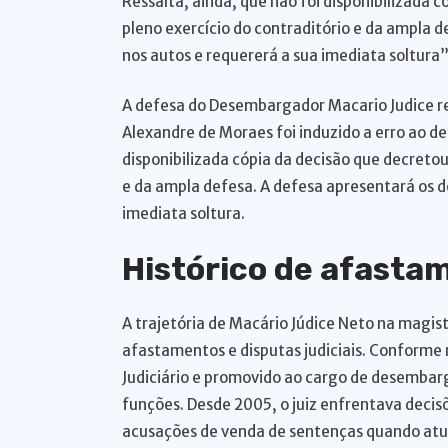
Ressalta, ainda, que não foi disponibilizada 
pleno exercício do contraditório e da ampla 
nos autos e requererá a sua imediata soltura”
A defesa do Desembargador Macario Judice reg
Alexandre de Moraes foi induzido a erro ao d
disponibilizada cópia da decisão que decretou
e da ampla defesa. A defesa apresentará os d
imediata soltura.
Histórico de afasta
A trajetória de Macário Júdice Neto na magi
afastamentos e disputas judiciais. Conforme r
Judiciário e promovido ao cargo de desemba
funções. Desde 2005, o juiz enfrentava decis
acusações de venda de sentenças quando atuav