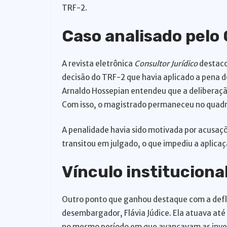
TRF-2.
Caso analisado pelo
A revista eletrônica
Consultor Jurídico
destaco
decisão do TRF-2 que havia aplicado a pena d
Arnaldo Hossepian entendeu que a deliberaçã
Com isso, o magistrado permaneceu no quadr
A penalidade havia sido motivada por acusaçõ
transitou em julgado, o que impediu a aplicaç
Vínculo instituciona
Outro ponto que ganhou destaque com a defl
desembargador, Flávia Júdice. Ela atuava até 
no mesmo período em que avançavam as invest