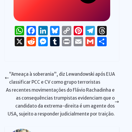
W
F
Li
Bl
C
Pi
T
T
h
a
n
u
o
n
el
h
X
R
M
T
P
E
G
S
at
c
k
e
p
te
e
re
e
e
u
ri
m
m
h
s
e
e
s
y
re
gr
a
d
ss
m
n
ai
ai
ar
A
b
dI
k
Li
st
a
d
di
e
bl
t
l
l
e
“Ameaça à soberania”, diz Lewandowski após EUA
p
o
n
y
n
m
s
t
n
r
classificar PCC e CV como grupo terroristas
p
o
k
g
As recentes movimentações do Flávio Rachadinha e
k
er
as consequências trumpistas evidenciam que o
candidato da extrema-direita é um agente dos
USA, sujeito a responder judicialmente por traição.