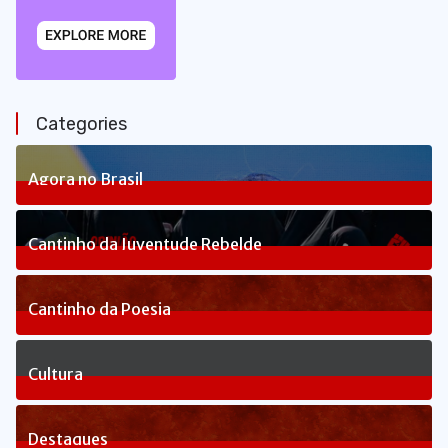
Categories
Agora no Brasil
234
Posts
Cantinho da Juventude Rebelde
3
Posts
Cantinho da Poesia
1
Posts
Cultura
81
Posts
Destaques