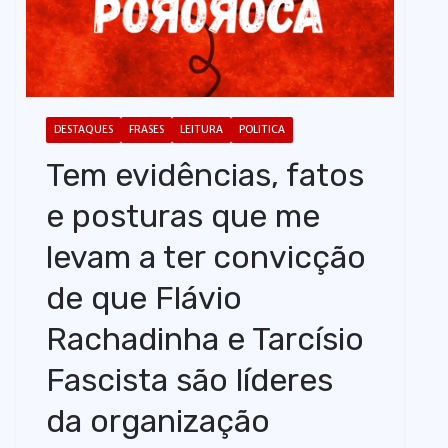
o
DESTAQUES
FRASES
LEITURA
POLITICA
Tem evidências, fatos
e posturas que me
levam a ter convicção
de que Flávio
Rachadinha e Tarcísio
Fascista são líderes
da organização