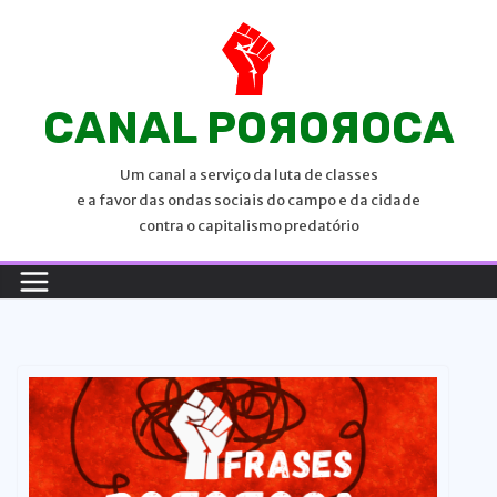
P
u
l
a
CANAL POЯOЯOCA
r
p
Um canal a serviço da luta de classes
a
e a favor das ondas sociais do campo e da cidade
r
contra o capitalismo predatório
a
o
c
o
n
t
e
ú
d