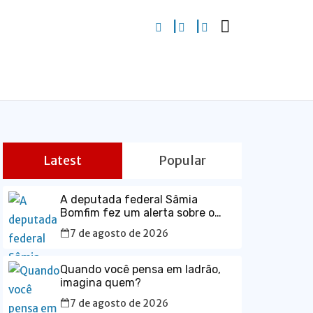
Latest
Popular
A deputada federal Sâmia
Bomfim fez um alerta sobre o
avanço das apostas esportivas
7 de agosto de 2026
no Brasil e os impactos que as
chamadas “bets” têm provocado
no orçamento das famílias.
Quando você pensa em ladrão,
imagina quem?
7 de agosto de 2026