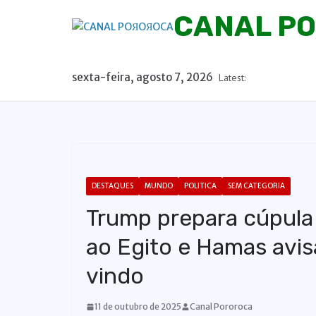
P
CANAL P
u
l
a
sexta-feira, agosto 7, 2026
Latest:
r
p
a
r
a
o
DESTAQUES
MUNDO
POLITICA
SEM CATEGORIA
c
Trump prepara cúpula 
o
n
ao Egito e Hamas avis
t
vindo
e
ú
11 de outubro de 2025
Canal Pororoca
d