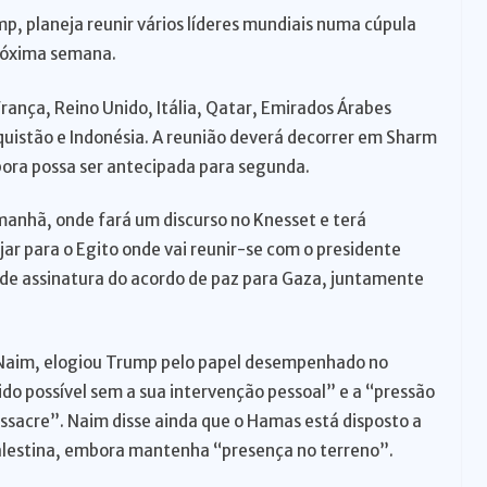
p, planeja reunir vários líderes mundiais numa cúpula
próxima semana.
rança, Reino Unido, Itália, Qatar, Emirados Árabes
aquistão e Indonésia. A reunião deverá decorrer em Sharm
bora possa ser antecipada para segunda.
manhã, onde fará um discurso no Knesset e terá
jar para o Egito onde vai reunir-se com o presidente
a de assinatura do acordo de paz para Gaza, juntamente
Naim, elogiou Trump pelo papel desempenhado no
ido possível sem a sua intervenção pessoal” e a “pressão
ssacre”. Naim disse ainda que o Hamas está disposto a
alestina, embora mantenha “presença no terreno”.