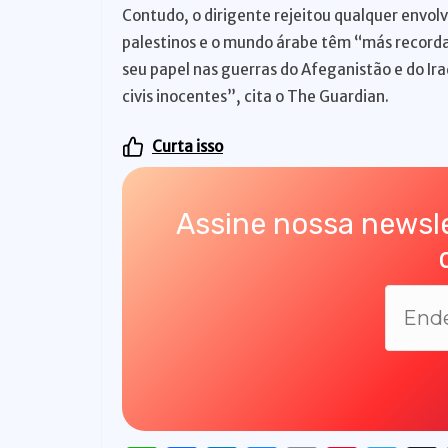
Contudo, o dirigente rejeitou qualquer envol
palestinos e o mundo árabe têm “más recorda
seu papel nas guerras do Afeganistão e do Ir
civis inocentes”, cita o The Guardian.
Curta isso
Assine nossa newsle