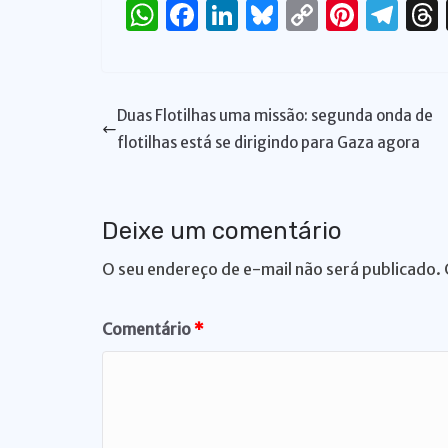
W
F
Li
Bl
C
Pi
T
h
a
n
u
o
n
el
at
c
k
e
p
te
e
s
e
e
s
y
re
gr
Duas Flotilhas uma missão: segunda onda de
A
b
dI
k
Li
st
a
flotilhas está se dirigindo para Gaza agora
p
o
n
y
n
m
p
o
k
Deixe um comentário
k
O seu endereço de e-mail não será publicado.
Comentário
*