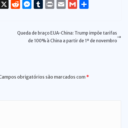
T
X
R
M
T
P
E
G
S
h
e
e
u
ri
m
m
h
re
d
ss
m
n
ai
ai
ar
a
di
e
bl
t
l
l
e
Queda de braço EUA-China: Trump impõe tarifas
d
t
n
r
de 100% à China a partir de 1º de novembro
s
g
er
Campos obrigatórios são marcados com
*