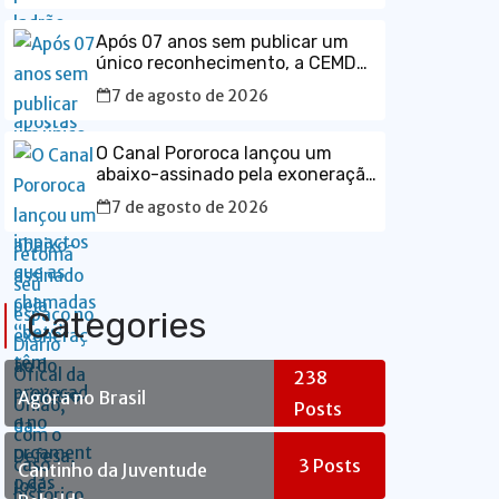
Após 07 anos sem publicar um
único reconhecimento, a CEMDP
retoma seu espaço no Diário
7 de agosto de 2026
Ofical da União, com o caso
histórico de JK.
O Canal Pororoca lançou um
abaixo-assinado pela exoneração
do ministro da Defesa, José
7 de agosto de 2026
Mucio Monteiro.
Categories
238
Agora no Brasil
Posts
3
Posts
Cantinho da Juventude