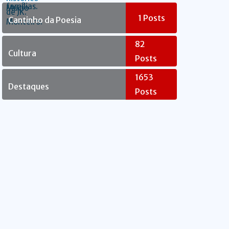
Rebelde
1
Posts
Cantinho da Poesia
82
Cultura
Posts
1653
Destaques
Posts