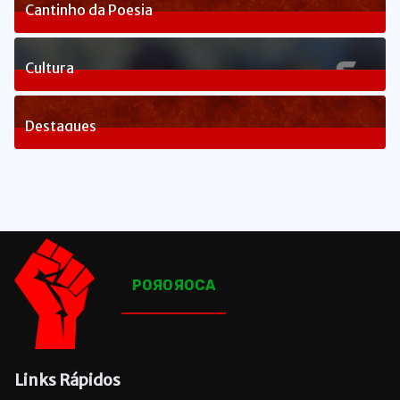
Cantinho da Poesia
1
Posts
Cultura
83
Posts
Destaques
1660
Posts
POЯOЯOCA
Links Rápidos