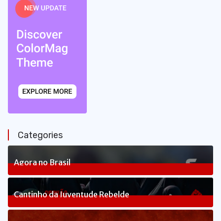
Categories
Agora no Brasil
240
Posts
Cantinho da Juventude Rebelde
3
Posts