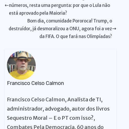
p
o
n
y
n
m
s
t
n
r
números, resta uma pergunta: por que o Lula não
p
o
k
g
está aprovado pela Maioria?
k
er
Bom dia, comunidade Pororoca! Trump, o
destruídor, já desmoralizou a ONU, agora foi a vez
da FIFA. O que fará nas Olimpíadas?
Francisco Celso Calmon
Francisco Celso Calmon, Analista de TI,
administrador, advogado, autor dos livros
Sequestro Moral – E o PT com isso?,
Combates Pela Democracia, 60 anos do