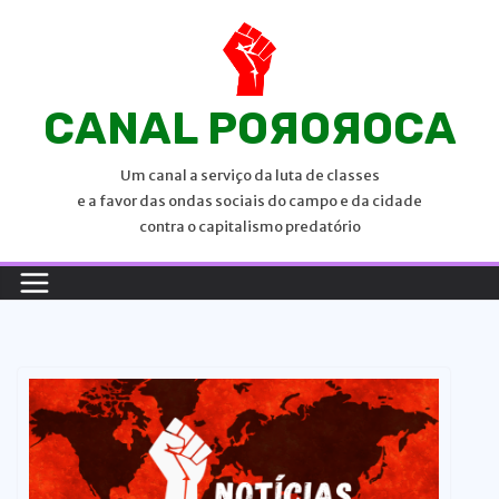
P
u
l
a
CANAL POЯOЯOCA
r
p
Um canal a serviço da luta de classes
a
e a favor das ondas sociais do campo e da cidade
r
contra o capitalismo predatório
a
o
c
o
n
t
e
ú
d