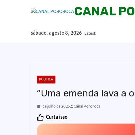
P
CANAL P
u
l
a
sábado, agosto 8, 2026
Latest:
r
p
a
r
a
o
POLITICA
c
“Uma emenda lava a o
o
n
1 de julho de 2025
Canal Pororoca
t
Curta isso
e
ú
d