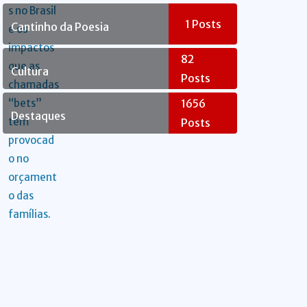
Rebelde
1
Posts
Cantinho da Poesia
82
Cultura
Posts
1656
Destaques
Posts