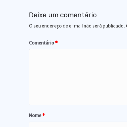
p
o
k
k
Deixe um comentário
O seu endereço de e-mail não será publicado.
Comentário
*
Nome
*