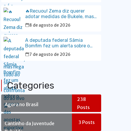
🔥Recuou! Zema diz querer
adotar medidas de Bukele, mas
nega tudo ao ser confrontado ao
8 de agosto de 2026
vivo🔥
A deputada federal Sâmia
Bomfim fez um alerta sobre o
avanço das apostas esportivas
7 de agosto de 2026
no Brasil e os impactos que as
chamadas “bets” têm provocado
no orçamento das famílias.
Categories
238
Agora no Brasil
Posts
3
Posts
Cantinho da Juventude