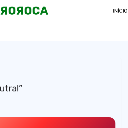
OЯOЯOCA
INÍCIO
utra!”