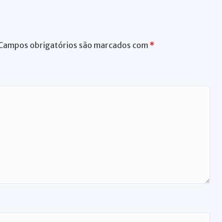
er
Campos obrigatórios são marcados com
*