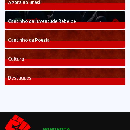
Agora no Brasil
236
Posts
Cantinho da Juventude Rebelde
3
Posts
Cantinho da Poesia
1
Posts
Cultura
82
Posts
Destaques
1648
Posts
POЯOЯOCA