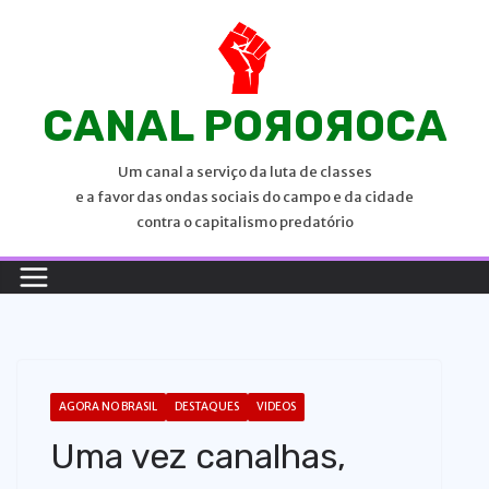
P
u
l
a
CANAL POЯOЯOCA
r
p
Um canal a serviço da luta de classes
a
e a favor das ondas sociais do campo e da cidade
r
contra o capitalismo predatório
a
o
c
o
n
t
AGORA NO BRASIL
DESTAQUES
VIDEOS
e
Uma vez canalhas,
ú
d