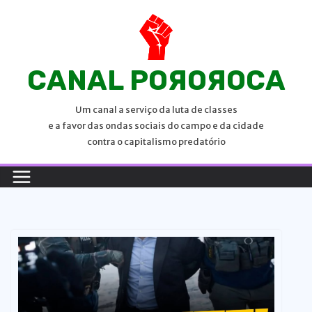
P
u
l
a
CANAL POЯOЯOCA
r
p
Um canal a serviço da luta de classes
a
e a favor das ondas sociais do campo e da cidade
r
contra o capitalismo predatório
a
o
c
o
n
t
e
ú
d