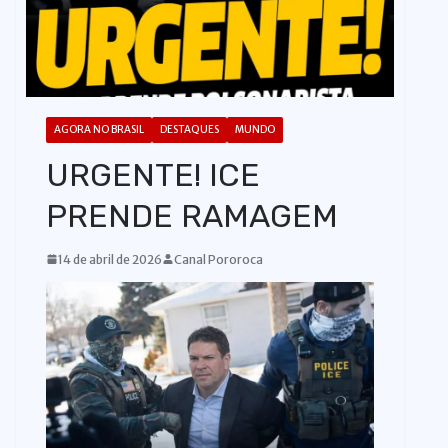
o
AGORA NO BRASIL
DESTAQUES
MUNDO
URGENTE! ICE
PRENDE RAMAGEM
14 de abril de 2026
Canal Pororoca