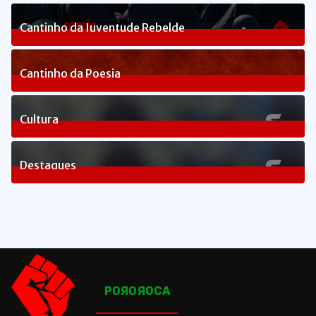
240
Posts
Cantinho da Juventude Rebelde
3
Posts
Cantinho da Poesia
1
Posts
Cultura
83
Posts
Destaques
1658
Posts
POЯOЯOCA