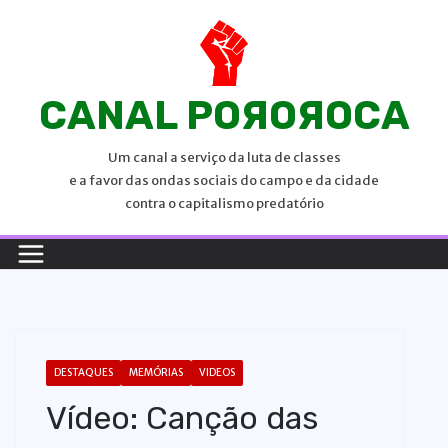
P
u
l
a
CANAL POЯOЯOCA
r
p
Um canal a serviço da luta de classes
a
e a favor das ondas sociais do campo e da cidade
r
contra o capitalismo predatório
a
o
c
o
n
t
DESTAQUES
MEMÓRIAS
VIDEOS
e
Vídeo: Canção das
ú
d