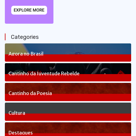
Categories
Agora no Brasil
235
Posts
Cantinho da Juventude Rebelde
3
Posts
Cantinho da Poesia
1
Posts
Cultura
81
Posts
Destaques