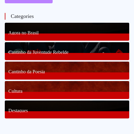
Categories
Agora no Brasil
238
Posts
Cantinho da Juventude Rebelde
3
Posts
Cantinho da Poesia
1
Posts
Cultura
82
Posts
Destaques
1653
Posts