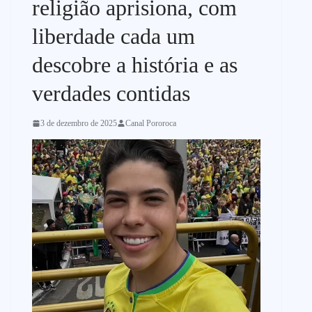
religião aprisiona, com
o
liberdade cada um
descobre a história e as
verdades contidas
3 de dezembro de 2025
Canal Pororoca