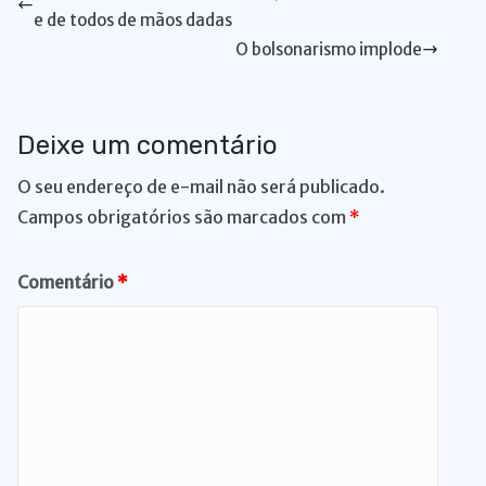
p
o
n
y
n
m
s
t
n
r
e de todos de mãos dadas
p
o
k
g
O bolsonarismo implode
k
er
Deixe um comentário
O seu endereço de e-mail não será publicado.
Campos obrigatórios são marcados com
*
Comentário
*