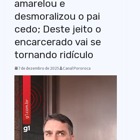
amarelou e
o
desmoralizou o pai
cedo; Deste jeito o
encarcerado vai se
tornando ridículo
7 de dezembro de 2025
Canal Pororoca