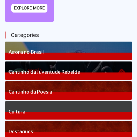
Categories
Agora no Brasil
234
Posts
Cantinho da Juventude Rebelde
3
Posts
Cantinho da Poesia
1
Posts
Cultura
81
Posts
Destaques