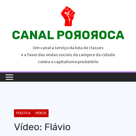
P
u
l
a
CANAL POЯOЯOCA
r
p
Um canal a serviço da luta de classes
a
e a favor das ondas sociais do campo e da cidade
r
contra o capitalismo predatório
a
o
c
o
n
t
POLITICA
VIDEOS
e
Vídeo: Flávio
ú
d