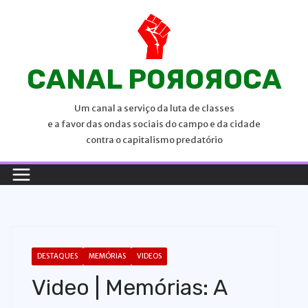
P
u
l
a
CANAL POЯOЯOCA
r
p
Um canal a serviço da luta de classes
a
e a favor das ondas sociais do campo e da cidade
r
contra o capitalismo predatório
a
o
c
o
n
t
DESTAQUES
MEMÓRIAS
VIDEOS
e
Video | Memórias: A
ú
d