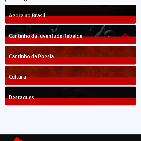
Agora no Brasil
238
Posts
Cantinho da Juventude Rebelde
3
Posts
Cantinho da Poesia
1
Posts
Cultura
82
Posts
Destaques
1656
Posts