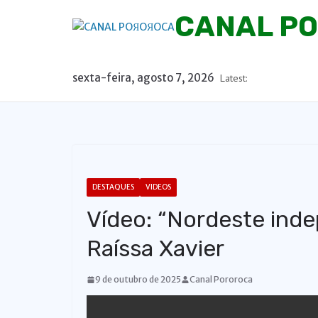
P
CANAL P
u
l
a
sexta-feira, agosto 7, 2026
Latest:
r
p
a
r
a
o
DESTAQUES
VIDEOS
c
Vídeo: “Nordeste inde
o
n
Raíssa Xavier
t
e
9 de outubro de 2025
Canal Pororoca
ú
d