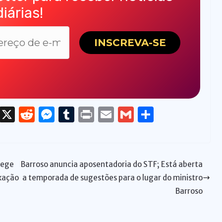
diárias!
T
X
R
M
T
P
E
G
S
h
e
e
u
ri
m
m
h
re
d
ss
m
n
ai
ai
ar
a
di
e
bl
t
l
l
e
tege
Barroso anuncia aposentadoria do STF; Está aberta
d
t
n
r
axação
a temporada de sugestões para o lugar do ministro
s
g
Barroso
er