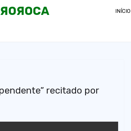
OЯOЯOCA
INÍCIO
pendente” recitado por