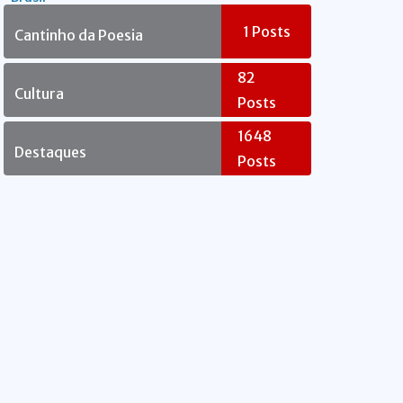
Rebelde
1
Posts
Cantinho da Poesia
82
Cultura
Posts
1648
Destaques
Posts