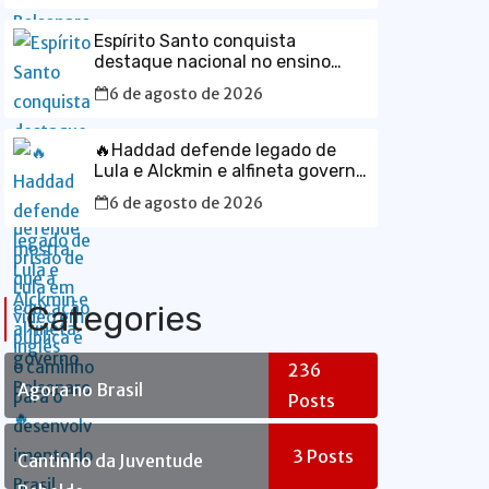
Espírito Santo conquista
destaque nacional no ensino
médio e mostra que a educação
6 de agosto de 2026
pública é o caminho para o
desenvolvimento do Brasil
🔥Haddad defende legado de
Lula e Alckmin e alfineta governo
Bolsonaro🔥
6 de agosto de 2026
Categories
236
Agora no Brasil
Posts
3
Posts
Cantinho da Juventude