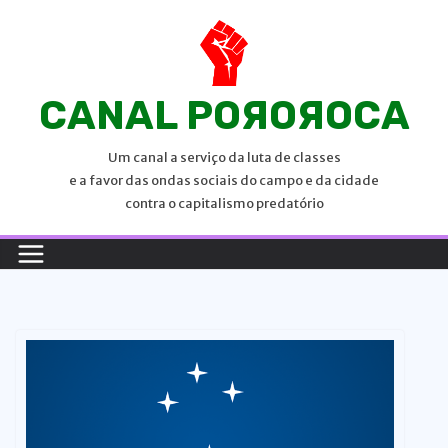
P
u
l
a
CANAL POЯOЯOCA
r
p
Um canal a serviço da luta de classes
a
e a favor das ondas sociais do campo e da cidade
r
contra o capitalismo predatório
a
o
c
o
n
t
e
ú
d