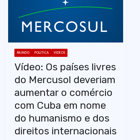
o
MUNDO
POLITICA
VIDEOS
Vídeo: Os países livres
do Mercusol deveriam
aumentar o comércio
com Cuba em nome
do humanismo e dos
direitos internacionais