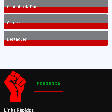
Cantinho da Poesia
1
Posts
Cultura
82
Posts
Destaques
1648
Posts
POЯOЯOCA
Links Rápidos