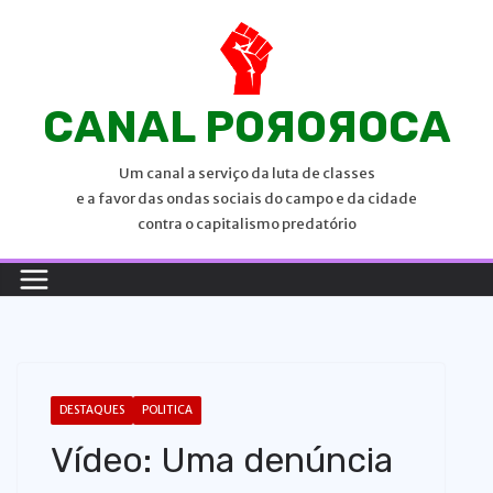
P
u
l
a
CANAL POЯOЯOCA
r
p
Um canal a serviço da luta de classes
a
e a favor das ondas sociais do campo e da cidade
r
contra o capitalismo predatório
a
o
c
o
n
t
DESTAQUES
POLITICA
e
Vídeo: Uma denúncia
ú
d