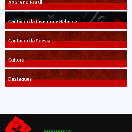
Agora no Brasil
236
Posts
Cantinho da Juventude Rebelde
3
Posts
Cantinho da Poesia
1
Posts
Cultura
82
Posts
Destaques
1649
Posts
POЯOЯOCA