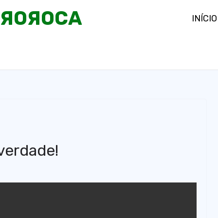
OЯOЯOCA
INÍCIO
 verdade!