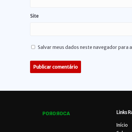
Site
Salvar meus dados neste navegador para a
Links R
POЯOЯOCA
Início