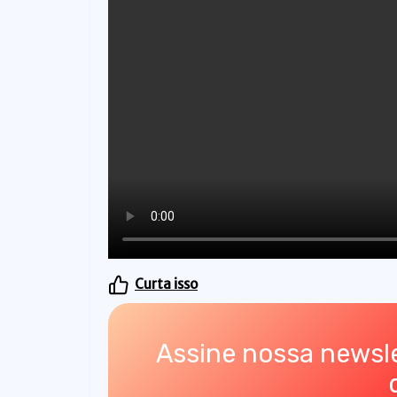
o
Curta isso
Assine nossa newsle