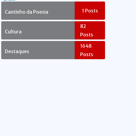
Rebelde
1
Posts
Cantinho da Poesia
82
Cultura
Posts
1648
Destaques
Posts