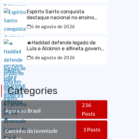
Espírito Santo conquista
destaque nacional no ensino
médio e mostra que a educação
6 de agosto de 2026
pública é o caminho para o
desenvolvimento do Brasil
🔥Haddad defende legado de
Lula e Alckmin e alfineta governo
Bolsonaro🔥
6 de agosto de 2026
Categories
236
Agora no Brasil
Posts
3
Posts
Cantinho da Juventude