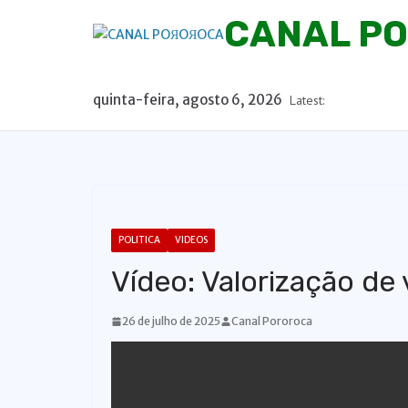
P
CANAL P
u
l
a
quinta-feira, agosto 6, 2026
Latest:
r
p
a
r
a
o
POLITICA
VIDEOS
c
Vídeo: Valorização de
o
n
26 de julho de 2025
Canal Pororoca
t
e
ú
d