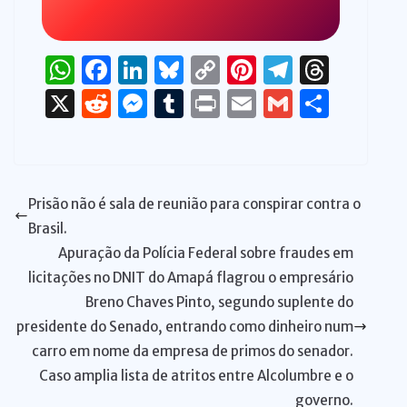
W
F
Li
Bl
C
Pi
T
T
h
a
n
u
o
n
el
h
X
R
M
T
P
E
G
S
at
c
k
e
p
te
e
re
e
e
u
ri
m
m
h
s
e
e
s
y
re
gr
a
d
ss
m
n
ai
ai
ar
A
b
dI
k
Li
st
a
d
di
e
bl
t
l
l
e
Prisão não é sala de reunião para conspirar contra o
p
o
n
y
n
m
s
t
n
r
Brasil.
p
o
k
g
Apuração da Polícia Federal sobre fraudes em
k
er
licitações no DNIT do Amapá flagrou o empresário
Breno Chaves Pinto, segundo suplente do
presidente do Senado, entrando como dinheiro num
carro em nome da empresa de primos do senador.
Caso amplia lista de atritos entre Alcolumbre e o
governo.