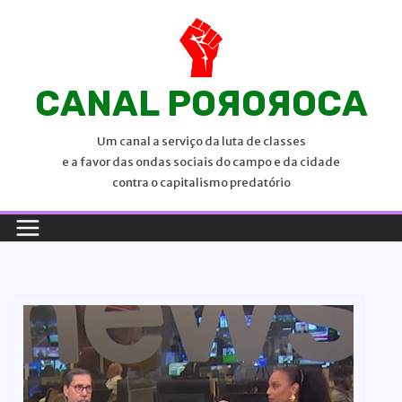
P
u
l
a
CANAL POЯOЯOCA
r
p
Um canal a serviço da luta de classes
a
e a favor das ondas sociais do campo e da cidade
r
contra o capitalismo predatório
a
o
c
o
n
t
e
ú
d