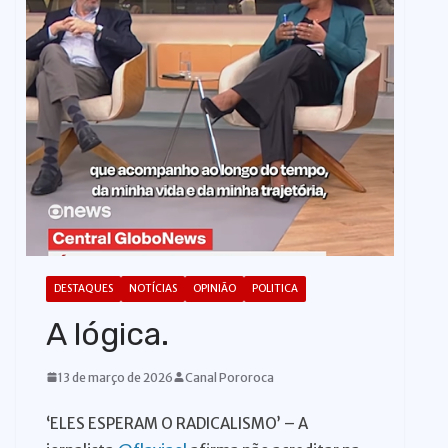
o
DESTAQUES
NOTÍCIAS
OPINIÃO
POLITICA
A lógica.
13 de março de 2026
Canal Pororoca
‘ELES ESPERAM O RADICALISMO’ – A