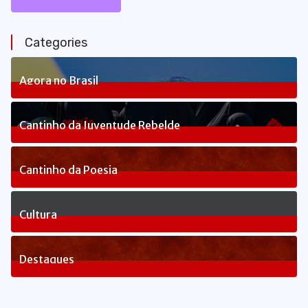
Categories
Agora no Brasil
235
Posts
Cantinho da Juventude Rebelde
3
Posts
Cantinho da Poesia
1
Posts
Cultura
81
Posts
Destaques
1645
Posts