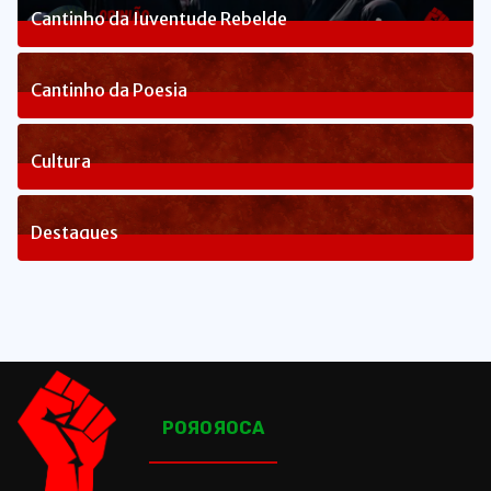
Cantinho da Juventude Rebelde
3
Posts
Cantinho da Poesia
1
Posts
Cultura
82
Posts
Destaques
1648
Posts
POЯOЯOCA