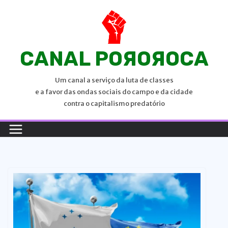
P
u
l
a
CANAL POЯOЯOCA
r
p
Um canal a serviço da luta de classes
a
e a favor das ondas sociais do campo e da cidade
r
contra o capitalismo predatório
a
o
c
o
n
t
e
ú
d