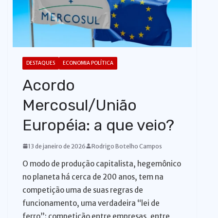
o
DESTAQUES
ECONOMIA POLÍTICA
Acordo
Mercosul/União
Européia: a que veio?
13 de janeiro de 2026
Rodrigo Botelho Campos
O modo de produção capitalista, hegemônico
no planeta há cerca de 200 anos, tem na
competição uma de suas regras de
funcionamento, uma verdadeira “lei de
ferro”: competição entre empresas, entre