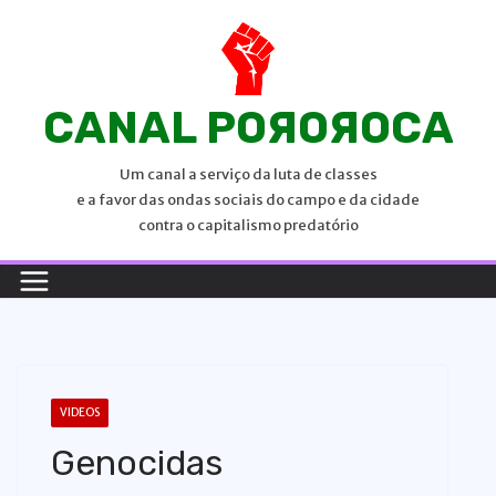
P
u
l
a
CANAL POЯOЯOCA
r
p
Um canal a serviço da luta de classes
a
e a favor das ondas sociais do campo e da cidade
r
contra o capitalismo predatório
a
o
c
o
n
t
VIDEOS
e
Genocidas
ú
d