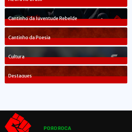
240
Posts
Cantinho da Juventude Rebelde
3
Posts
Cantinho da Poesia
1
Posts
Cultura
83
Posts
Destaques
1660
Posts
POЯOЯOCA